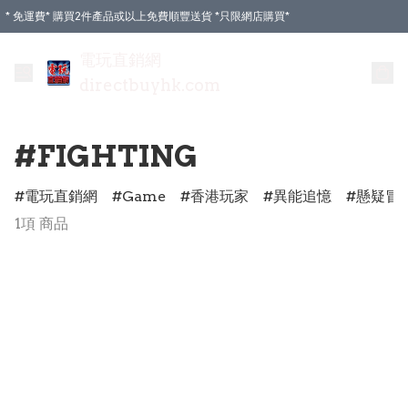
* 免運費* 購買2件產品或以上免費順豐送貨 *只限網店購買*
電玩直銷網
directbuyhk.com
#FIGHTING
電玩直銷網
Game
香港玩家
異能追憶
懸疑冒
1項 商品