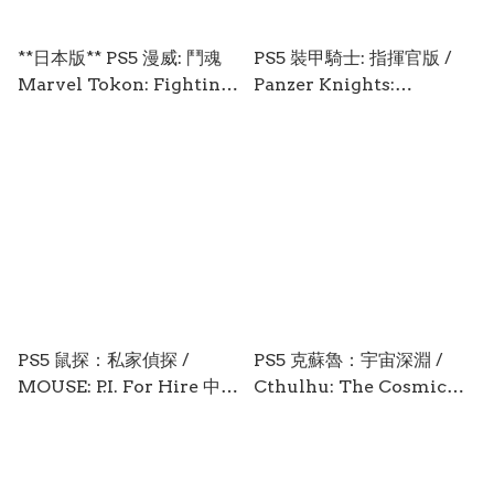
**日本版** PS5 漫威: 鬥魂
PS5 裝甲騎士: 指揮官版 /
Marvel Tokon: Fighting
Panzer Knights:
Souls 中英日文 (日文封面)
Commander's Edition
PS5-2938
中/英/日文 (英文封面) PS5-
2941
PS5 鼠探：私家偵探 /
PS5 克蘇魯：宇宙深淵 /
MOUSE: P.I. For Hire 中/
Cthulhu: The Cosmic
日文 (英文封面) PS5-2942
Abyss 中/英/日文 (英文封
面) PS5-2940