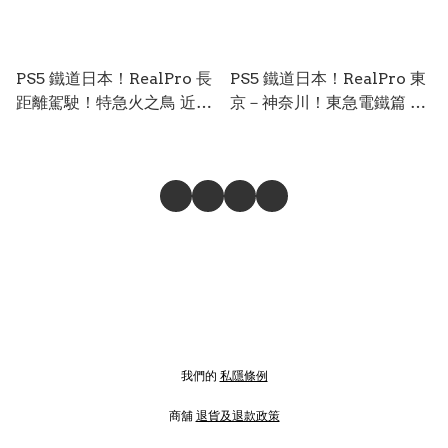
PS5 鐵道日本！RealPro 長
PS5 鐵道日本！RealPro 東
距離駕駛！特急火之鳥 近畿
京－神奈川！東急電鐵篇 /
日本鐵道篇 / Tetsudou
Tetsudo Nippon! RealPro
Nippon! Real Pro:
Toky - Kanagawa! Tokyu
Choukyori Unten!
dentetsu-hen 日文*其他語
Tokkyuu Hinotori Kinki
言尚未公佈* (日文封面)
Nippon Tetsudou Hen 日
PS5-2933
文*其他語言尚未公佈* (日文
封面) PS5-2934
我們的
私隱條例
商舖
退貨及退款政策