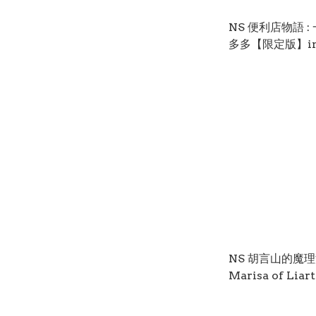
NS 便利店物語 
多多【限定版】inK
One Store. Ma
Stories【Limit
中/英/日文 (日文封面) NSW-
3938
NS 胡言山的魔
Marisa of Liar
Mountain【Lim
Edition】中/英