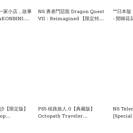
: 一家小店，故事
NS 勇者鬥惡龍 Dragon Quest
**日本版 ** 超級瑪利歐
ONBINI:
VII：Reimagined 【限定特裝
- 閒聊花花 
ny
版】中文 ( 中文封面 ) NSW-
Bros. W
ed Edition】
3820
Flower
理沙【限定版】
PS5 歧路旅人 0【典藏版】
NS Tele
top
Octopath Traveler
[Special E
ited
0【Limited Edition】中文 (中
面 ) NS
/日文 (中文封
文封面) PS5-2580