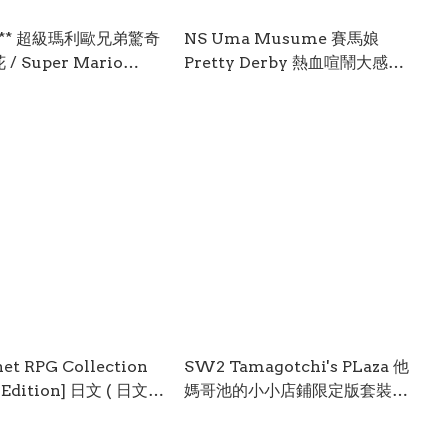
兄弟驚奇
NS Uma Musume 賽馬娘
/ Super Mario
Pretty Derby 熱血喧鬧大感謝
onder - Talking
祭！【Deluxe BOX】中英日韓
 SW2-0279
文版 (中文封面) NSW-3126
net RPG Collection
SW2 Tamagotchi's PLaza 他
dition] 日文 ( 日文封
媽哥池的小小店鋪限定版套裝
W-3732
英/日文 ( 日文封面 ) SW2-0174