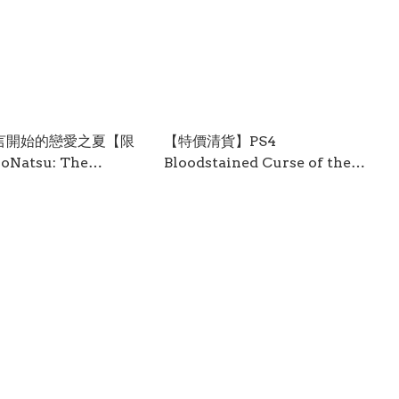
謊言開始的戀愛之夏【限
【特價清貨】PS4
Natsu: The
Bloodstained Curse of the
 Romance Bloomed
Moon 2 血咒之城：月之詛咒 2 -
 Lie【Limited
經典版 (英日文版) PS4-2159
中/英/日文 (日文封
-3941