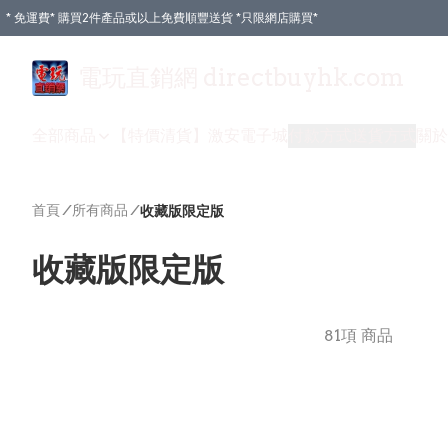
* 免運費* 購買2件產品或以上免費順豐送貨 *只限網店購買*
電玩直銷網 directbuyhk.com
全部商品
【特價清貨】
激安電子城
付款方式
送貨方式
關於
首頁
/
所有商品
/
收藏版限定版
收藏版限定版
81項 商品