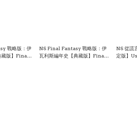
ntasy 戰略版：伊
NS Final Fantasy 戰略版：伊
NS 從
版】Final
瓦利斯編年史【典藏版】Final
定版】Uso
: The Ivalice
Fantasy Tactics: The Ivalice
Summer
lector's
Chronicles【Collector's
From A
Edition】中文 (中文封面)
Edition】
NSW-3935
面) NSW