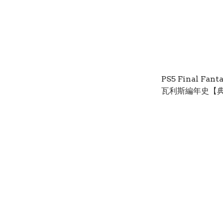
PS5 Final Fa
瓦利斯編年史【典藏
Fantasy Tactics
Chronicles【Col
Edition】中文 (中文封面) PS5-
2816