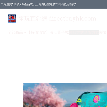
* 免運費* 購買2件產品或以上免費順豐送貨 *只限網店購買*
電玩直銷網 directbuyhk.com
全部商品
【特價清貨】
激安電子城
付款方式
送貨方式
關於