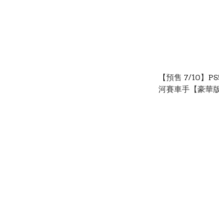
【預售 7/10】P
河賽車手【豪華版】
Wars: Galactic
Racer【Deluxe
日文 (日文封面)