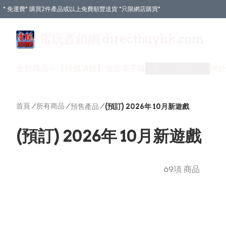
* 免運費* 購買2件產品或以上免費順豐送貨 *只限網店購買*
電玩直銷網 directbuyhk.com
全部商品
【特價清貨】
激安電子城
付款方式
送貨方式
關於
首頁
/
所有商品
/
/
預售產品
(預訂) 2026年 10月新遊戲
(預訂) 2026年 10月新遊戲
69項 商品