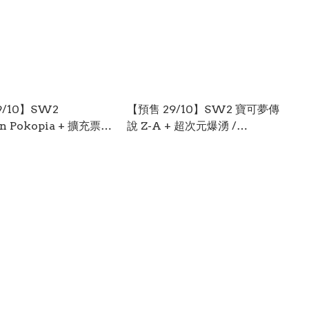
9/10】SW2
【預售 29/10】SW2 寶可夢傳
n Pokopia + 擴充票
說 Z-A + 超次元爆湧 /
ass 中/英/日文 (中文
Pokemon Legends Z-A +
0979
Mega Dimension 中/英/日文
(中文封面) PO0978