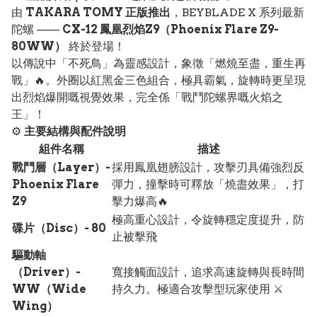
由
TAKARA TOMY 正版推出
，BEYBLADE X 系列最新
陀螺 ——
CX-12 鳳凰烈焰Z9（Phoenix Flare Z9-
80WW）
終於登場！
以傳說中「不死鳥」為靈感設計，象徵「燃燒至盡，重生再
戰」🔥。外圈以紅黑金三色組合，極具霸氣，旋轉時更呈現
出烈焰爆開嘅視覺效果，完全係「戰鬥陀螺界嘅火焰之
王」！
⚙️
主要結構與配件說明
組件名稱
描述
戰鬥層（Layer）-
採用鳳凰翅膀設計，攻擊刃具備強烈反
Phoenix Flare
彈力，撞擊時可釋放「燒盡效果」，打
Z9
擊力爆高🔥
極高重心設計，令旋轉穩定度提升，防
碟片（Disc）- 80
止被擊飛
驅動軸
（Driver）-
寬接觸面設計，追求高速旋轉與長時間
WW（Wide
持久力。極適合攻擊型玩家使用 ⚔️
Wing）