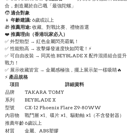
合，創造屬於自己嘅「最強陀螺」
🧒
適合對象
👦
年齡建議:
6歲或以上
🎁
推薦用途:
收藏、對戰比賽、禮物首選
❤️
推薦理由（香港玩家必入）
✅ 外型勁型 → 紅色金屬閃亮霸氣！
✅ 性能勁高 → 攻擊爆發速度快如閃電！⚡
✅ 可自由改裝 → 同其他 BEYBLADE X 配件混搭組合提升
戰力！
✅ 展示收藏皆宜 → 金屬感極強，擺上展示架一樣吸睛🔥
⚡
產品規格
項目
詳細資料
品牌
TAKARA TOMY
系列
BEYBLADE X
型號
CX-12 Phoenix Flare Z9-80WW
內容物
戰鬥層 ×1、碟片 ×1、驅動軸 ×1（不含發射器）
推薦年齡
6歲以上
材質
金屬、ABS塑膠