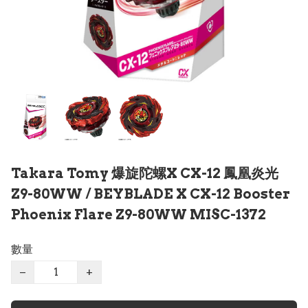
Takara Tomy 爆旋陀螺X CX-12 鳳凰炎光
Z9-80WW / BEYBLADE X CX-12 Booster
Phoenix Flare Z9-80WW MISC-1372
數量
−
+