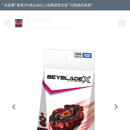
* 免運費* 購買2件產品或以上免費順豐送貨 *只限網店購買*
電玩直銷網
directbuyhk.com