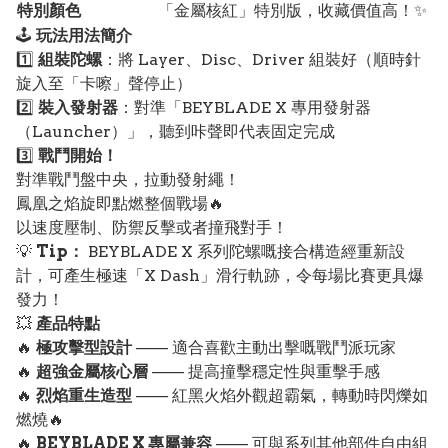
特別顏色
「金屬核紅」特別版，收藏價值高！✨
🕹️
玩法用法簡介
1️⃣
組裝陀螺
：將 Layer、Disc、Driver 組裝好（順時針
旋入至「卡嚓」聲停止）
2️⃣
裝入發射器
：對準「BEYBLADE X 專用發射器
（Launcher）」，聽到咔聲即代表固定完成
3️⃣
戰鬥開始！
對準戰鬥盤中央，拉動發射繩！
鳳凰之焰旋即點燃整個戰場🔥
以速度壓制、防禦反擊或者撞飛對手！
💡
Tip：
BEYBLADE X 系列陀螺嘅接合構造經重新設
計，可產生極速「X Dash」滑行軌跡，令每場比賽更具爆
發力！
💥
產品特點
🔥
極攻擊型設計
—— 適合喜歡主動出擊嘅戰鬥派玩家
🔥
超強金屬核心層
—— 提高撞擊穩定性與重擊手感
🔥
烈焰重生造型
—— 紅黑火焰外觀超霸氣，轉動時閃爍如
燃燒🔥
🔥
BEYBLADE X 專屬兼容
—— 可與系列其他部件自由組