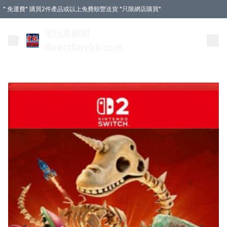
* 免運費* 購買2件產品或以上免費順豐送貨 *只限網店購買*
電玩直銷網
directbuyhk.com