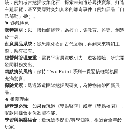
統：例如考古挖掘收集化石、探索未知遺跡尋找寶藏、打造
主題展覽，甚至要應對突如其來的離奇事件（例如展品「自
己郁動」😂）。
🌟 遊戲特色
獨特題材
：以「博物館經營」為核心，集教育、娛樂、創造
於一身。
創意展品系統
：從恐龍化石到古代文物，再到未來科幻主
題，應有盡有。
經營與管理並重
：需要平衡展覽吸引力、遊客體驗、研究開
發同財務支出。
幽默搞笑風格
：保持 Two Point 系列一貫惡搞輕鬆氛圍，
充滿驚喜。
探險元素
：透過派遣團隊挖掘與研究，為博物館帶回新展
品。
🔥 推薦理由
經營迷必玩
：如果你玩過《雙點醫院》或者《雙點校園》，
呢款同樣會令你欲罷不能。
學習與娛樂結合
：邊玩邊學歷史/科學知識，很適合全年齡
玩家。