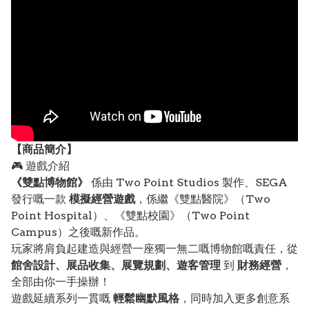
【
商品
簡介】
🎮 遊戲介紹
《雙點博物館》
係由 Two Point Studios 製作、SEGA
發行嘅一款
模擬經營遊戲
，係繼《雙點醫院》（Two
Point Hospital）、《雙點校園》（Two Point
Campus）之後嘅新作品。
玩家將肩負起建造與經營一座獨一無二嘅博物館嘅責任，從
館舍設計、展品收集、展覽規劃、遊客管理
到
財務經營
，
全部由你一手操辦！
遊戲延續系列一貫嘅
輕鬆幽默風格
，同時加入更多創意系