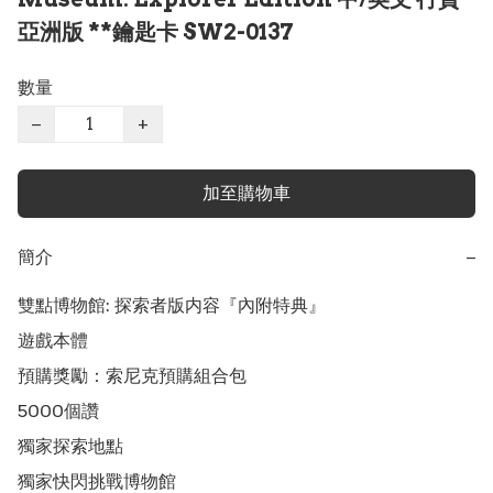
亞洲版 **鑰匙卡 SW2-0137
數量
−
+
加至購物車
簡介
−
雙點博物館: 探索者版内容『內附特典』

遊戲本體

預購獎勵：索尼克預購組合包

5000個讚

獨家探索地點

獨家快閃挑戰博物館
