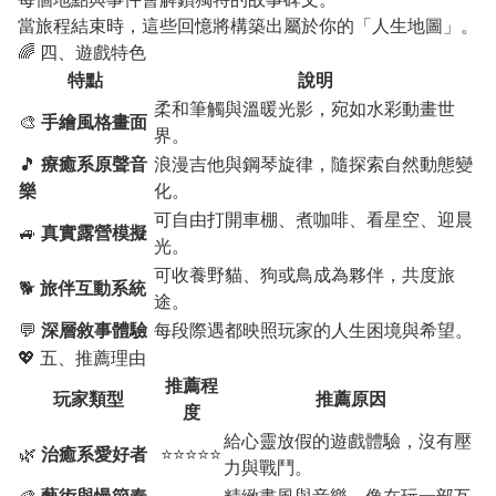
當旅程結束時，這些回憶將構築出屬於你的「人生地圖」。
🌈 四、遊戲特色
特點
說明
柔和筆觸與溫暖光影，宛如水彩動畫世
🎨
手繪風格畫面
界。
🎵
療癒系原聲音
浪漫吉他與鋼琴旋律，隨探索自然動態變
樂
化。
可自由打開車棚、煮咖啡、看星空、迎晨
🚙
真實露營模擬
光。
可收養野貓、狗或鳥成為夥伴，共度旅
🐕
旅伴互動系統
途。
💬
深層敘事體驗
每段際遇都映照玩家的人生困境與希望。
💖 五、推薦理由
推薦程
玩家類型
推薦原因
度
給心靈放假的遊戲體驗，沒有壓
🌿
治癒系愛好者
⭐⭐⭐⭐⭐
力與戰鬥。