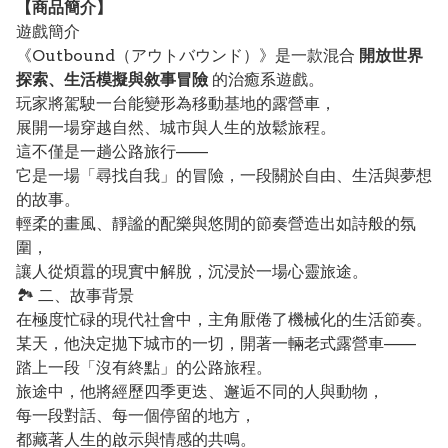
【
商品
簡介】
遊戲簡介
《Outbound（アウトバウンド）》是一款混合
開放世界
探索、生活模擬與敘事冒險
的治癒系遊戲。
玩家將駕駛一台能變形為移動基地的露營車，
展開一場穿越自然、城市與人生的放鬆旅程。
這不僅是一趟公路旅行——
它是一場「尋找自我」的冒險，一段關於自由、生活與夢想
的故事。
輕柔的畫風、靜謐的配樂與悠閒的節奏營造出如詩般的氛
圍，
讓人從煩囂的現實中解脫，沉浸於一場心靈旅途。
🏞️ 二、故事背景
在極度忙碌的現代社會中，主角厭倦了機械化的生活節奏。
某天，他決定拋下城市的一切，開著一輛老式露營車——
踏上一段「沒有終點」的公路旅程。
旅途中，他將經歷四季更迭、邂逅不同的人與動物，
每一段對話、每一個停留的地方，
都藏著人生的啟示與情感的共鳴。