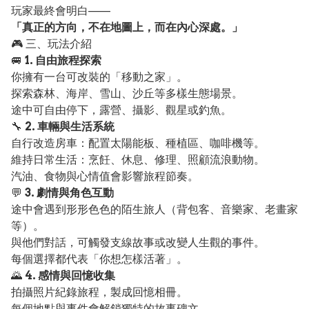
玩家最終會明白——
「真正的方向，不在地圖上，而在內心深處。」
🎮 三、玩法介紹
🚐
1. 自由旅程探索
你擁有一台可改裝的「移動之家」。
探索森林、海岸、雪山、沙丘等多樣生態場景。
途中可自由停下，露營、攝影、觀星或釣魚。
🔧
2. 車輛與生活系統
自行改造房車：配置太陽能板、種植區、咖啡機等。
維持日常生活：烹飪、休息、修理、照顧流浪動物。
汽油、食物與心情值會影響旅程節奏。
💬
3. 劇情與角色互動
途中會遇到形形色色的陌生旅人（背包客、音樂家、老畫家
等）。
與他們對話，可觸發支線故事或改變人生觀的事件。
每個選擇都代表「你想怎樣活著」。
🌄
4. 感情與回憶收集
拍攝照片紀錄旅程，製成回憶相冊。
每個地點與事件會解鎖獨特的故事碑文。