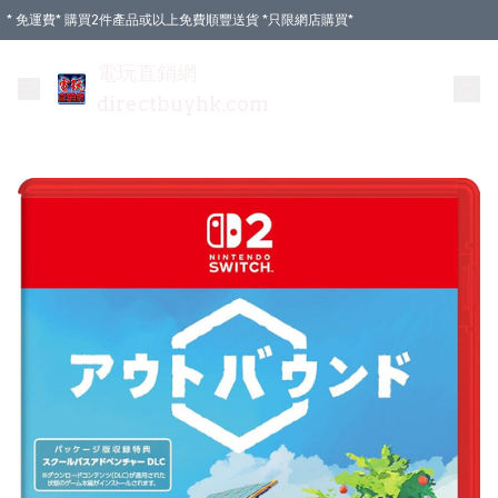
* 免運費* 購買2件產品或以上免費順豐送貨 *只限網店購買*
電玩直銷網
directbuyhk.com