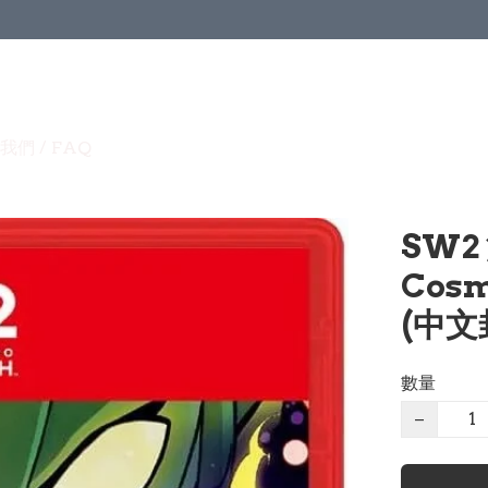
我們 / FAQ
SW2
Cosm
(中文封
數量
−