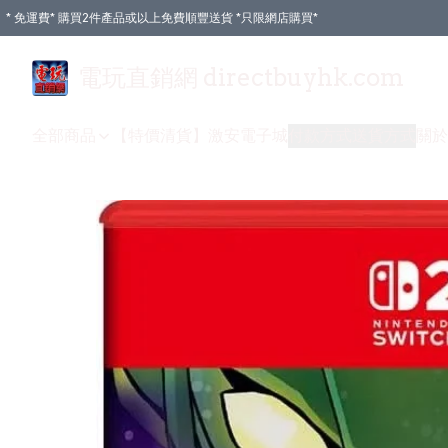
* 免運費* 購買2件產品或以上免費順豐送貨 *只限網店購買*
電玩直銷網 directbuyhk.com
全部商品
【特價清貨】
激安電子城
付款方式
送貨方式
關於