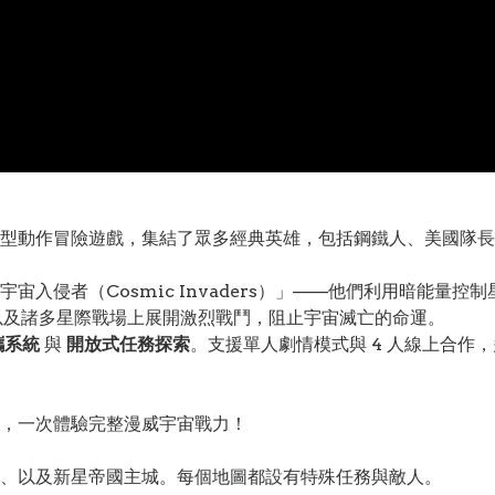
型動作冒險遊戲，集結了眾多經典英雄，包括鋼鐵人、美國隊長
宙入侵者（Cosmic Invaders）」——他們利用暗能量
卡星、以及諸多星際戰場上展開激烈戰鬥，阻止宇宙滅亡的命運。
攜系統
與
開放式任務探索
。支援單人劇情模式與 4 人線上合作
雄，一次體驗完整漫威宇宙戰力！
、以及新星帝國主城。每個地圖都設有特殊任務與敵人。