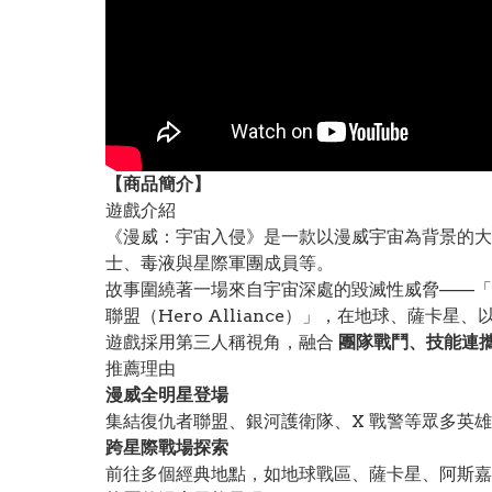
【
商品
簡介】
遊戲介紹
《漫威：宇宙入侵》是一款以漫威宇宙為背景的大
士、毒液與星際軍團成員等。
故事圍繞著一場來自宇宙深處的毀滅性威脅——「宇
聯盟（Hero Alliance）」，在地球、薩
遊戲採用第三人稱視角，融合
團隊戰鬥、技能連
推薦理由
漫威全明星登場
集結復仇者聯盟、銀河護衛隊、X 戰警等眾多英
跨星際戰場探索
前往多個經典地點，如地球戰區、薩卡星、阿斯嘉