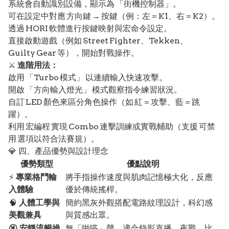
系統會自動識別設備，顯示為 「街機控制器」。
可在設定中對應 方向鍵 → 按鍵（例：左＝K1、右＝K2）。
透過 HORI 軟體進行按鍵映射與宏命令設定。
直接啟動遊戲（例如 Street Fighter、Tekken、
Guilty Gear 等），開始對戰操作。
⚔️
進階用法：
啟用 「Turbo 模式」 以連續輸入快速攻擊。
開啟 「方向輸入燈光」 模式觀察指令練習狀況。
自訂 LED 顏色來區分角色操作（如 紅＝攻擊、藍＝跳
躍）。
利用 宏編程 實現 Combo 連擊訓練或實戰輔助（支援 可禁
用 選項以符合法賽規）。
💎 四、產品優勢與設計理念
優勢類型
優點說明
⚡
專業格鬥輸
將手指操作速度與肌肉記憶極大化，反應
入體驗
優於傳統搖桿。
🧠
人體工學與
簡約黑灰外觀搭配電路紋理設計，科幻感
美觀兼具
與質感出眾。
🔇
安靜流暢操
無「啪嗒」聲，適合錄影直播、夜戰、比