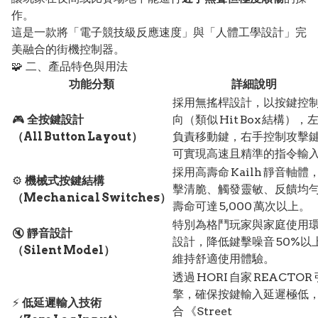
作。
這是一款將「電子競技級反應速度」與「人體工學設計」完
美融合的街機控制器。
🧩 二、產品特色與用法
功能分類
詳細說明
採用無搖桿設計，以按鍵控
🎮
全按鍵設計
向（類似 Hit Box 結構），
（All Button Layout）
負責移動鍵，右手控制攻擊
可實現高速且精準的指令輸
採用高壽命 Kailh 靜音軸體
⚙️
機械式按鍵結構
擊清脆、觸發靈敏、反饋均
（Mechanical Switches）
壽命可達 5,000 萬次以上。
特別為格鬥玩家與家庭使用
🔇
靜音設計
設計，降低鍵擊噪音 50%以
（Silent Model）
維持舒適使用體驗。
透過 HORI 自家 REACTOR 
擎，確保按鍵輸入延遲極低
⚡
低延遲輸入技術
合 《Street