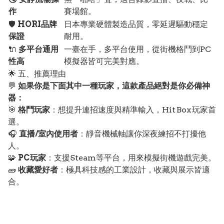
作
賽場館。
🛡️
HORI品牌
日本專業硬體製造品質，零延遲驅動穩定
保證
耐用。
🔌
多平台通用
一臺在手，多平台使用，從街機格鬥到PC
性高
模擬器皆可完美對應。
🌟 五、推薦理由
💬
如果你是下面其中一種玩家，這款產品絕對是你必備神
器：
🎯
格鬥玩家
：想提升連招速度與精準輸入，Hit Box 玩家首
選。
🎧
直播/室內使用者
：靜音機械軸讓你深夜練招不打擾他
人。
🧩
PC玩家
：支援Steam等平台，用來模擬街機遊戲完美。
🧱
收藏愛好者
：極具科技感的工業設計，收藏與展示皆適
合。