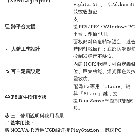
（Zero Lag Input）
Fighter 6》、 《Tekken 8
競技級遊戲。
支
💻
跨平台支援
援 PS5 / PS4 / Windows PC
平台，即插即用。
面板傾斜角度精準設定，適
📏
人體工學設計
時間對戰操作；底部防滑膠
控制器穩定不移位。
內建 HORI 軟體，可自定義
🔁
可自定義設定
位、巨集功能、燈光顏色與
靈敏度。
配備 PS 專用 「Home」 鍵
與 「Share」 鍵，支
🔵
PS原生按鈕支援
援 DualSense™ 控制功能同
步。
🕹️ 三、使用說明與應用場景
✅
基本用法：
將 NOLVA-R 透過 USB 線連接 PlayStation 主機或 PC。