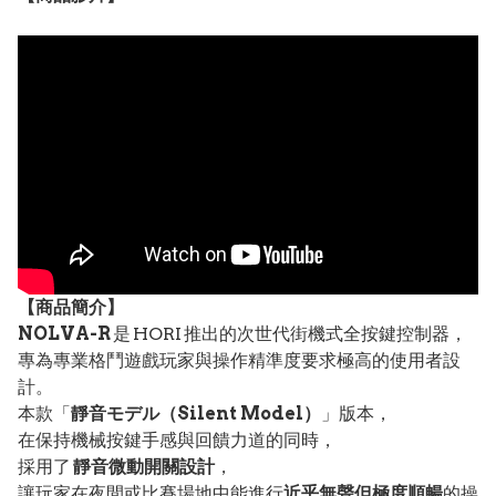
【
商品
簡介】
NOLVA-R
是 HORI 推出的次世代街機式全按鍵控制器，
專為專業格鬥遊戲玩家與操作精準度要求極高的使用者設
計。
本款「
靜音モデル（Silent Model）
」版本，
在保持機械按鍵手感與回饋力道的同時，
採用了
靜音微動開關設計
，
讓玩家在夜間或比賽場地中能進行
近乎無聲但極度順暢
的操