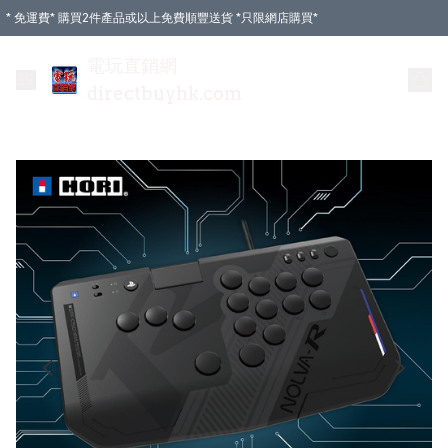
* 免運費* 購買2件產品或以上免費順豐送貨 *只限網店購買*
電玩直銷網
directbuyhk.com