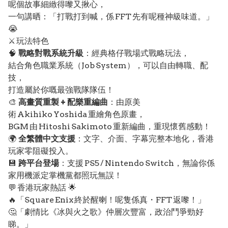
呢個故事細緻得嚟又揪心，
一句講晒：「打戰打到喊，係 FFT 先有呢種神級味道。」
😭
⚔️ 玩法特色
🧠
戰略對戰系統升級
：經典格仔戰場式戰略玩法，
結合角色職業系統（Job System），可以自由轉職、配
技，
打造屬於你嘅最強戰隊隊伍！
🎨
高畫質重製 + 配樂重編曲
：由原美
術 Akihiko Yoshida 重繪角色原畫，
BGM 由 Hitoshi Sakimoto 重新編曲，重現懷舊感動！
🌍
全繁體中文支援
：文字、介面、字幕完整本地化，香港
玩家零阻礙投入。
💾
跨平台登場
：支援 PS5 / Nintendo Switch，無論你係
家用機派定掌機黨都照玩無誤！
💬 香港玩家熱話 🌟
🔥「Square Enix 終於醒喇！呢隻係真・FFT 返嚟！」
🤔「劇情比《冰與火之歌》仲層次豐富，政治鬥爭勁好
睇。」