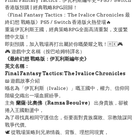
Final Fantasy Tactics：伊瓦利斯編年史 – PS5 / Switch
香港版預購 | 經典戰略RPG回歸！
《Final Fantasy Tactics：The Ivalice Chronicles 最
終幻想 戰略版》PS5 / Switch 香港版火熱登場🔥
重返伊瓦利斯王國，經典策略RPG全面高清重製，支援繁
體中文版！
即刻預購，加入戰場再打出屬於你嘅榮耀之戰！🇭🇰🎮
🎮 遊戲中文名稱（按巴哈姆特譯名）
《最終幻想 戰略版：伊瓦利斯編年史》
英文名稱：
Final Fantasy Tactics: The Ivalice Chronicles
📖 遊戲故事介紹
喺名為「伊瓦利斯（Ivalice）」嘅王國中，權力、信仰同
階級交織出一場血腥紛爭。
主角
蘭薩·比奧佛（Ramza Beoulve）
出身貴族，卻被
捲入王國動盪中，
為了尋找真相同守護信念，佢要面對貴族腐敗、宗教陰謀同
戰爭代價。
🕊️ 從戰場策略到兄弟情義、背叛、理想同現實，