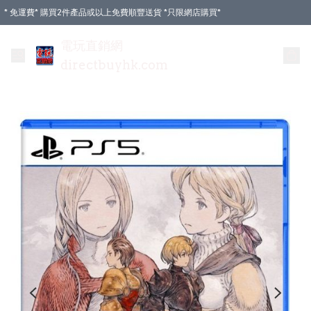
* 免運費* 購買2件產品或以上免費順豐送貨 *只限網店購買*
電玩直銷網
directbuyhk.com