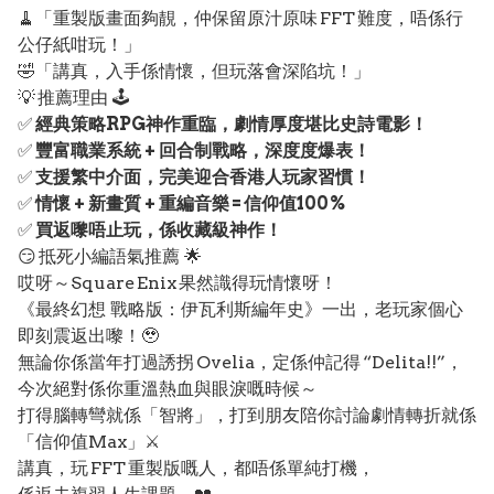
🧹「重製版畫面夠靚，仲保留原汁原味 FFT 難度，唔係行
公仔紙咁玩！」
🤣「講真，入手係情懷，但玩落會深陷坑！」
💡 推薦理由 🕹️
✅
經典策略RPG神作重臨，劇情厚度堪比史詩電影！
✅
豐富職業系統 + 回合制戰略，深度度爆表！
✅
支援繁中介面，完美迎合香港人玩家習慣！
✅
情懷 + 新畫質 + 重編音樂 = 信仰值100%
✅
買返嚟唔止玩，係收藏級神作！
😏 抵死小編語氣推薦 🌟
哎呀～Square Enix 果然識得玩情懷呀！
《最終幻想 戰略版：伊瓦利斯編年史》一出，老玩家個心
即刻震返出嚟！🥹
無論你係當年打過誘拐 Ovelia，定係仲記得 “Delita!!”，
今次絕對係你重溫熱血與眼淚嘅時候～
打得腦轉彎就係「智將」，打到朋友陪你討論劇情轉折就係
「信仰值Max」⚔️
講真，玩 FFT 重製版嘅人，都唔係單純打機，