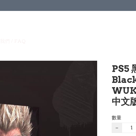
我們 / FAQ
PS5
Blac
WUK
中文版 
數量
−