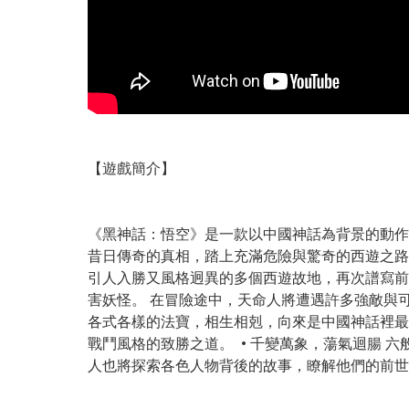
【遊戲簡介】
《黑神話：悟空》是一款以中國神話為背景的動作
昔日傳奇的真相，踏上充滿危險與驚奇的西遊之路。
引人入勝又風格迥異的多個西遊故地，再次譜寫前
害妖怪。 在冒險途中，天命人將遭遇許多強敵與可
各式各樣的法寶，相生相剋，向來是中國神話裡最
戰鬥風格的致勝之道。 • 千變萬象，蕩氣迴腸 
人也將探索各色人物背後的故事，瞭解他們的前世