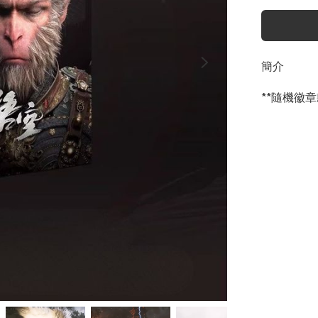
簡介
**隨機徽章