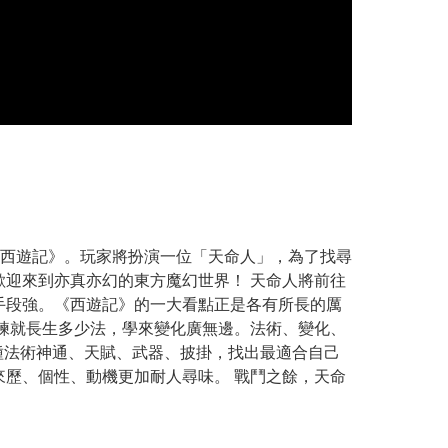
西遊記》。玩家將扮演一位「天命人」，為了找尋
歡迎來到亦真亦幻的東方魔幻世界！ 天命人將前往
王手段強。《西遊記》的一大看點正是各有所長的厲
 練就長生多少法，學來變化廣無邊。法術、變化、
種法術神通、天賦、武器、披掛，找出最適合自己
來歷、個性、動機更加耐人尋味。 戰鬥之餘，天命