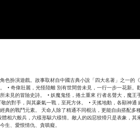
角色扮演遊戲。故事取材自中國古典小說「四大名著」之一的《
 • 奇偉壯麗，光怪陸離 別有世間曾未見，一行一步一花新。
所未見的冒險史詩。 • 妖魔鬼怪，捲土重來 行者名聲大，魔
敬的對手，與其豪氣一戰，至死方休。 • 天搖地動，各顯神通
經典的戰鬥元素。 天命人除了精通不同棍法，更能自由搭配多
六般體相六般兵，六樣形駭六樣情。敵人的凶惡狡猾只是表象，其
今生、愛恨情仇、貪嗔癡。