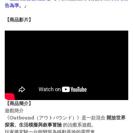
告為準。」
【
商品
影片】
【
商品
簡介】
遊戲簡介
《Outbound（アウトバウンド）》是一款混合
開放世界
探索、生活模擬與敘事冒險
的治癒系遊戲。
玩家將駕駛一台能變形為移動基地的露營車，