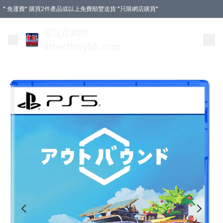
* 免運費* 購買2件產品或以上免費順豐送貨 *只限網店購買*
電玩直銷網
directbuyhk.com