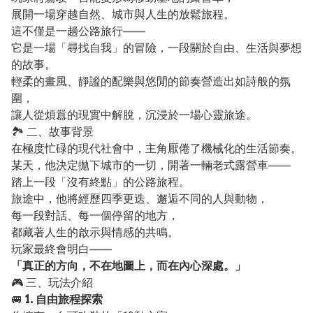
展開一場穿越自然、城市與人生的放鬆旅程。
這不僅是一趟公路旅行——
它是一場「尋找自我」的冒險，一段關於自由、生活與夢想
的故事。
輕柔的畫風、靜謐的配樂與悠閒的節奏營造出如詩般的氛
圍，
讓人從煩囂的現實中解脫，沉浸於一場心靈旅途。
🏞️ 二、故事背景
在極度忙碌的現代社會中，主角厭倦了機械化的生活節奏。
某天，他決定拋下城市的一切，開著一輛老式露營車——
踏上一段「沒有終點」的公路旅程。
旅途中，他將經歷四季更迭、邂逅不同的人與動物，
每一段對話、每一個停留的地方，
都藏著人生的啟示與情感的共鳴。
玩家最終會明白——
「真正的方向，不在地圖上，而在內心深處。」
🎮 三、玩法介紹
🚐
1. 自由旅程探索