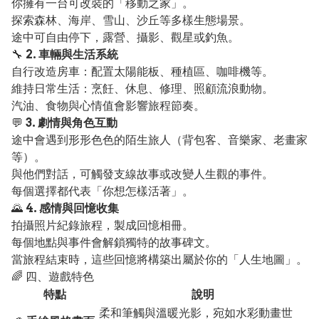
你擁有一台可改裝的「移動之家」。
探索森林、海岸、雪山、沙丘等多樣生態場景。
途中可自由停下，露營、攝影、觀星或釣魚。
🔧
2. 車輛與生活系統
自行改造房車：配置太陽能板、種植區、咖啡機等。
維持日常生活：烹飪、休息、修理、照顧流浪動物。
汽油、食物與心情值會影響旅程節奏。
💬
3. 劇情與角色互動
途中會遇到形形色色的陌生旅人（背包客、音樂家、老畫家
等）。
與他們對話，可觸發支線故事或改變人生觀的事件。
每個選擇都代表「你想怎樣活著」。
🌄
4. 感情與回憶收集
拍攝照片紀錄旅程，製成回憶相冊。
每個地點與事件會解鎖獨特的故事碑文。
當旅程結束時，這些回憶將構築出屬於你的「人生地圖」。
🌈 四、遊戲特色
特點
說明
柔和筆觸與溫暖光影，宛如水彩動畫世