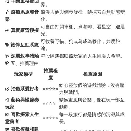
🎨
手繪風格畫面
界。
🎵
療癒系原聲音
浪漫吉他與鋼琴旋律，隨探索自然動態變
樂
化。
可自由打開車棚、煮咖啡、看星空、迎晨
🚙
真實露營模擬
光。
可收養野貓、狗或鳥成為夥伴，共度旅
🐕
旅伴互動系統
途。
💬
深層敘事體驗
每段際遇都映照玩家的人生困境與希望。
💖 五、推薦理由
推薦程
玩家類型
推薦原因
度
給心靈放假的遊戲體驗，沒有壓
🌿
治癒系愛好者
⭐⭐⭐⭐⭐
力與戰鬥。
🎨
藝術與慢節奏
精緻畫風與音樂，像在玩一部互
⭐⭐⭐⭐
玩家
動劇。
📖
喜歡探索人生
每一段旅行都是情感的沉澱與成
⭐⭐⭐⭐⭐
意義者
長。
🧩
喜歡模擬和建