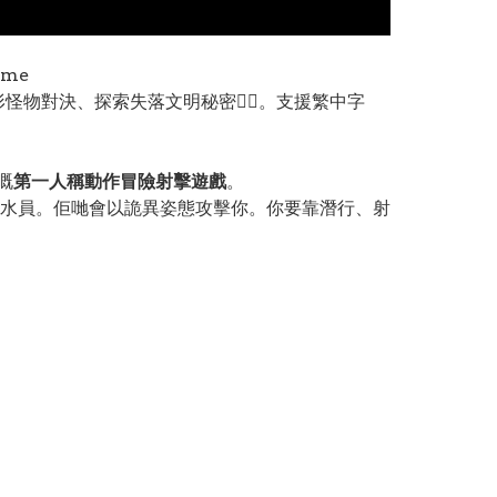
ame
與異形怪物對決、探索失落文明秘密🧟‍♂️。支援繁中字
嘅
第一人稱動作冒險射擊遊戲
。
水員。佢哋會以詭異姿態攻擊你。你要靠潛行、射