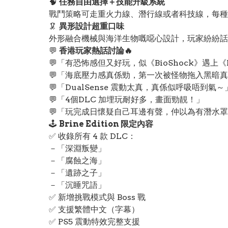
🧠
任務自由選擇＋技能升級系統
戰鬥策略可走重火力線、潛行線或者科技線，每種
🦑
異形設計超重口味
外形融合機械與海洋生物嘅噁心設計，玩家紛紛話
💬
香港玩家熱話討論🔥
💬「有恐怖感但又好玩，似《BioShock》遇上《L
💬「海底壓力感真係勁，第一次被怪物拖入黑暗真
💬「DualSense 震動太真，真係似呼吸唔到氣～
💬「4個DLC 加埋玩耐好多，畫面勁靚！」
💬「玩完成日懷疑自己耳邊有聲，仲以為有潛水罩
🕹️
Brine Edition 限定內容
✅ 收錄所有 4 款 DLC：
－「深淵叛變」
－「腐蝕之海」
－「遺跡之子」
－「沉睡咒語」
✅ 新增挑戰模式與 Boss 戰
✅ 支援繁體中文（字幕）
✅ PS5 震動特效完整支援