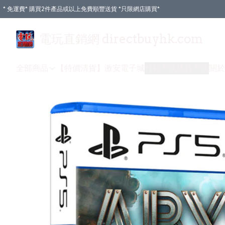
* 免運費* 購買2件產品或以上免費順豐送貨 *只限網店購買*
電玩直銷網 directbuyhk.com
全部商品
【特價清貨】
激安電子城
付款方式
送貨方式
關於