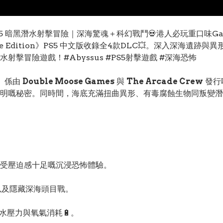
on｜PS5 暗黑潛水射擊冒險｜深海驚魂＋科幻戰鬥💀港人必玩重口味G
ne Edition》PS5 中文版收錄全4款DLC💥。深入深海遺跡
射擊冒險遊戲！#Abyssus #PS5射擊遊戲 #深海恐怖
n)》係由
Double Moose Games
與
The Arcade Crew
發行
明嘅秘密。同時間，海底充滿扭曲異形、有毒腐蝕生物同叛變潛
受壓迫感十足嘅沉浸恐怖體驗。
以及隱藏深海頭目戰。
擬海水壓力與氧氣消耗🔋。