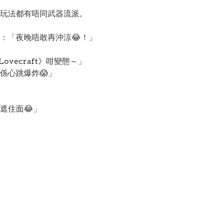
玩法都有唔同武器流派。
：「夜晚唔敢再沖涼😂！」
ovecraft》咁變態～」
係心跳爆炸😱」
」
遮住面😂」