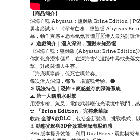
【
商品
簡介】
深海亡魂 Abyssus：鹽蝕版 Brine Editi
勇者必試⚓️！《深海亡魂：鹽蝕版 Abyssus Bri
幕，動作爽感＋恐怖氣氛兼備🇭🇰港人最熱討論潛水
🌌
遊戲簡介｜潛入深淵，面對未知恐懼
《深海亡魂：鹽蝕版 (Abyssus: Brine Editio
你將化身潛水傭兵，在深海古代遺跡中尋找失落文
擊、升級裝備去生存。
「海底嘅寧靜，係死亡嘅前奏。」
每次潛入深淵，都係一場靈魂考驗。🌑
⚙️
玩法特色｜恐怖＋爽感並存的深海系統
🌊
第一人稱潛水射擊
用潛水槍、魚叉、電能武器喺低光環境中戰鬥，感
💀
「Brine Edition」完整豪華版
收錄
全部4款DLC
，包括全新裝備、挑戰模式、
⚓️
動態光影與3D音效重現深海壓迫感
PS5 版本提升效能，利用 DualSense 震動模