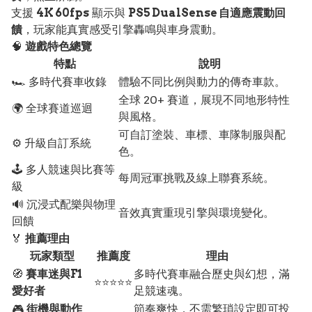
支援
4K 60fps
顯示與
PS5 DualSense 自適應震動回
饋
，玩家能真實感受引擎轟鳴與車身震動。
🧠
遊戲特色總覽
特點
說明
🏎️ 多時代賽車收錄
體驗不同比例與動力的傳奇車款。
全球 20+ 賽道，展現不同地形特性
🌍 全球賽道巡迴
與風格。
可自訂塗裝、車標、車隊制服與配
⚙️ 升級自訂系統
色。
🕹️ 多人競速與比賽等
每周冠軍挑戰及線上聯賽系統。
級
🔊 沉浸式配樂與物理
音效真實重現引擎與環境變化。
回饋
🏅
推薦理由
玩家類型
推薦度
理由
🧭
賽車迷與F1
多時代賽車融合歷史與幻想，滿
⭐⭐⭐⭐⭐
愛好者
足競速魂。
🎮
街機與動作
節奏爽快，不需繁瑣設定即可投