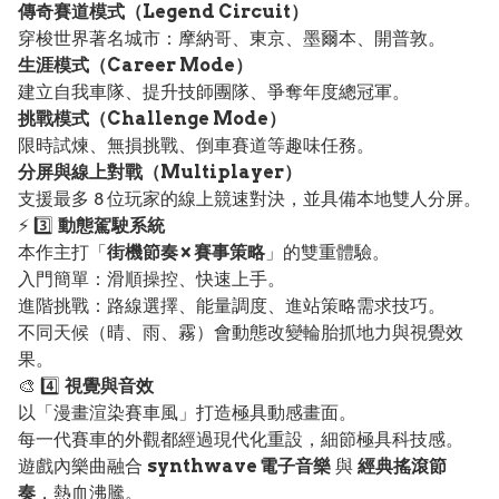
傳奇賽道模式（Legend Circuit）
穿梭世界著名城市：摩納哥、東京、墨爾本、開普敦。
生涯模式（Career Mode）
建立自我車隊、提升技師團隊、爭奪年度總冠軍。
挑戰模式（Challenge Mode）
限時試煉、無損挑戰、倒車賽道等趣味任務。
分屏與線上對戰（Multiplayer）
支援最多 8 位玩家的線上競速對決，並具備本地雙人分屏。
⚡ 3️⃣
動態駕駛系統
本作主打「
街機節奏 × 賽事策略
」的雙重體驗。
入門簡單：滑順操控、快速上手。
進階挑戰：路線選擇、能量調度、進站策略需求技巧。
不同天候（晴、雨、霧）會動態改變輪胎抓地力與視覺效
果。
🎨 4️⃣
視覺與音效
以「漫畫渲染賽車風」打造極具動感畫面。
每一代賽車的外觀都經過現代化重設，細節極具科技感。
遊戲內樂曲融合
synthwave 電子音樂
與
經典搖滾節
奏
，熱血沸騰。