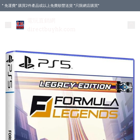
* 免運費* 購買2件產品或以上免費順豐送貨 *只限網店購買*
電玩直銷網
directbuyhk.com