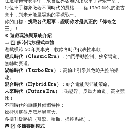
在這場傳奇賽事中，來自世界各地的頂級車手齊聚一堂，
每位車手都象徵著不同時代的風格——從 1960 年代的復古
賽車，到未來能量驅動的零碳戰車。
你的目標：
挑戰各代冠軍，證明你才是真正的「傳奇之
王」！
⚙️
遊戲玩法與系統介紹
🚗 1️⃣
多時代方程式車體
遊戲橫跨 60 年賽車史，收錄各時代代表性車款：
經典時代（Classic Era）
：油門手動控制、狹窄彎道、
無輔助賽道。
渦輪時代（Turbo Era）
：高輸出引擎與危險失控的樂
趣。
混合時代（Hybrid Era）
：結合電能與節能策略。
未來時代（Future Era）
：磁懸浮、反重力軌道、高空競
速！
不同時代的車輛具備獨特性：
操控與底盤反應差異巨大。
多樣升級路線（引擎、輪胎、操控系統）。
🏁 2️⃣
多樣賽制模式