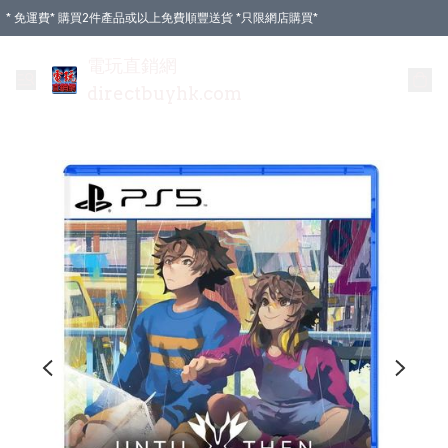
* 免運費* 購買2件產品或以上免費順豐送貨 *只限網店購買*
電玩直銷網
directbuyhk.com