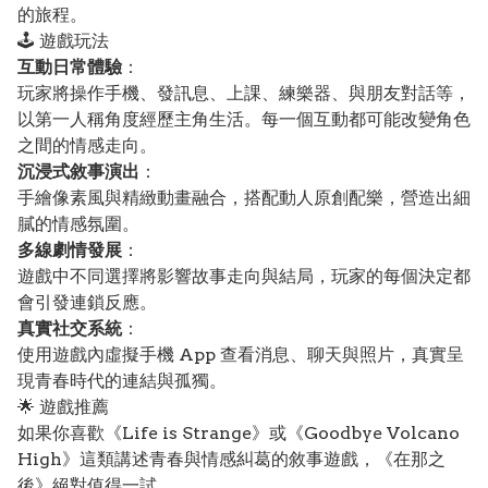
的旅程。
🕹️ 遊戲玩法
互動日常體驗
：
玩家將操作手機、發訊息、上課、練樂器、與朋友對話等，
以第一人稱角度經歷主角生活。每一個互動都可能改變角色
之間的情感走向。
沉浸式敘事演出
：
手繪像素風與精緻動畫融合，搭配動人原創配樂，營造出細
膩的情感氛圍。
多線劇情發展
：
遊戲中不同選擇將影響故事走向與結局，玩家的每個決定都
會引發連鎖反應。
真實社交系統
：
使用遊戲內虛擬手機 App 查看消息、聊天與照片，真實呈
現青春時代的連結與孤獨。
🌟 遊戲推薦
如果你喜歡《Life is Strange》或《Goodbye Volcano
High》這類講述青春與情感糾葛的敘事遊戲，《在那之
後》絕對值得一試。