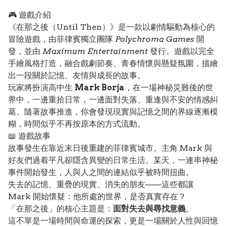
🎮 遊戲介紹
《在那之後（Until Then）》是一款以劇情驅動為核心的
冒險遊戲，由菲律賓獨立團隊
Polychroma Games
開
發，並由
Maximum Entertainment
發行。遊戲以完全
手繪風格打造，融合戲劇節奏、青春情懷與懸疑氛圍，描繪
出一段關於記憶、友情與成長的故事。
玩家將扮演高中生
Mark Borja
，在一場神秘災難後的世
界中，一邊重拾日常，一邊面對失落、重逢與不安的情感糾
葛。隨著故事推進，你會發現現實與記憶之間的界線逐漸模
糊，時間似乎不再按原本的方式流動。
📖 遊戲故事
故事發生在靠近末日後重建的菲律賓城市。主角 Mark 與
好友們過着平凡卻隱含異變的日常生活。某天，一連串神秘
事件開始發生，人與人之間的連結似乎被時間扭曲。
失去的記憶、重疊的現實、消失的朋友——這些都讓
Mark 開始懷疑：他所處的世界，是否真實存在？
「在那之後」的核心主題是：
面對失去與尋找意義
。
這不單是一場時間與命運的探索，更是一場關於人性與回憶