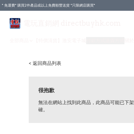
* 免運費* 購買2件產品或以上免費順豐送貨 *只限網店購買*
電玩直銷網 directbuyhk.com
全部商品
【特價清貨】
激安電子城
付款方式
送貨方式
關於
< 返回商品列表
很抱歉
無法在網站上找到此商品，此商品可能已下架
確。