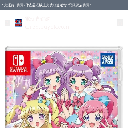
* 免運費* 購買2件產品或以上免費順豐送貨 *只限網店購買*
電玩直銷網
directbuyhk.com