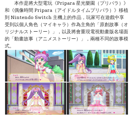
本作是將大型電玩《Pripara 星光樂園（プリパラ）》
和《偶像時間 Pripara（アイドルタイムプリパラ）》移植
到 Nintendo Switch 主機上的作品，玩家可在遊戲中享
受到以個人角色（マイキャラ）作為主角的「原創故事（オ
リジナルストーリー）」，以及將會重現電視動畫版名場面
的「動畫故事（アニメストーリー）」，兩種不同的故事模
式。