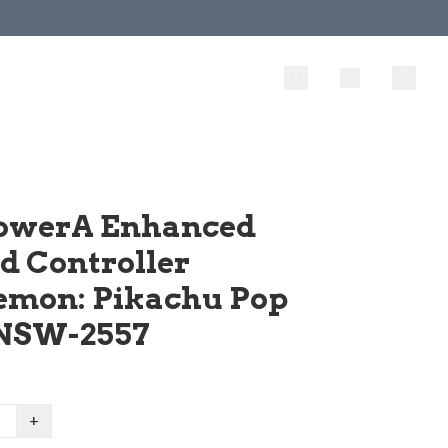
owerA Enhanced
d Controller
emon: Pikachu Pop
 NSW-2557
+