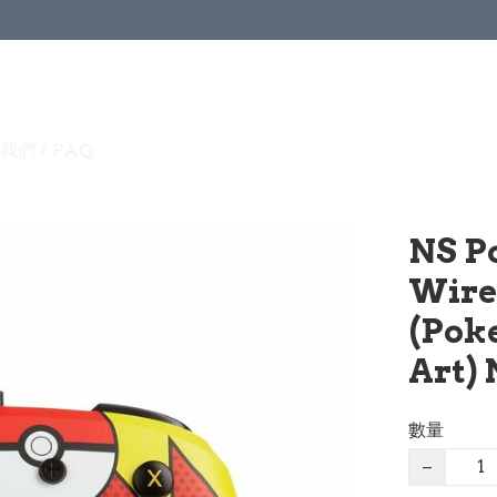
我們 / FAQ
NS P
Wire
(Pok
Art)
數量
−