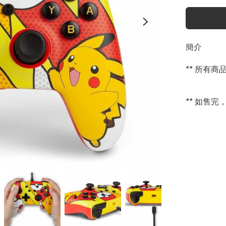
簡介
** 所有
** 如售