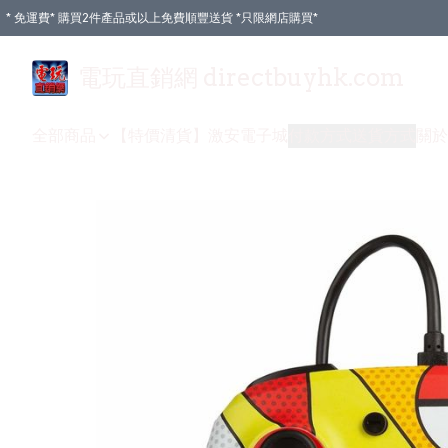
* 免運費* 購買2件產品或以上免費順豐送貨 *只限網店購買*
電玩直銷網 directbuyhk.com
全部商品
【特價清貨】
激安電子城
付款方式
送貨方式
關於