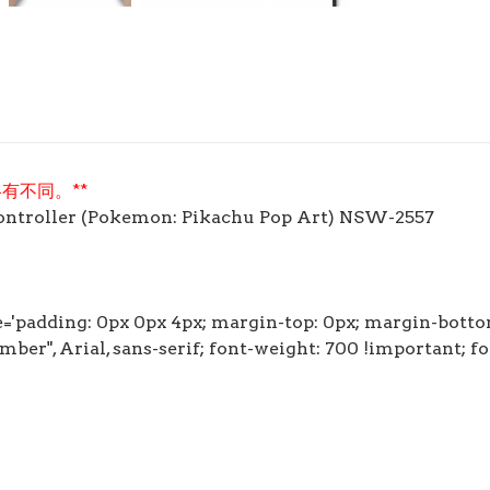
有不同。**
oller (Pokemon: Pikachu Pop Art) NSW-2557
yle='padding: 0px 0px 4px; margin-top: 0px; margin-botto
Ember", Arial, sans-serif; font-weight: 700 !important; f