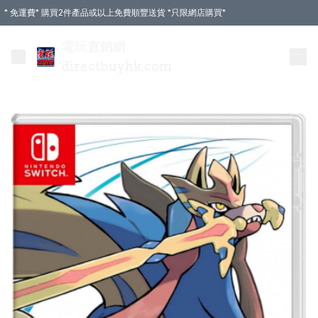
* 免運費* 購買2件產品或以上免費順豐送貨 *只限網店購買*
電玩直銷網
directbuyhk.com