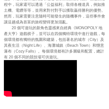
程中，玩家還可以透過「公益福利」取得各種道具，例如推
土機、電鑽等等，並用來對付對手以獲取贏得勝利的優勢。
然而，玩家需要注意隨時可能發生的隨機事件，這些事件會
讓這趟成為首富的旅程變得更加混亂。
20 個可遊玩的新角色靈感來自經典《MONOPOLY 地
產大亨》遊戲棋子，並可以在四個獨特環境中進行遊戲，每
個環境都有獨特的氛圍和建築，包括著名的城市（City）及
其夜生活（Night Life）、海灘城鎮（Beach Town）和愜意
瀑布（Cozy Falls）。每個環境都有許多層級和配置，總計
有 20 個不同的競技場可供遊玩。