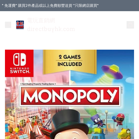
* 免運費* 購買2件產品或以上免費順豐送貨 *只限網店購買*
電玩直銷網
directbuyhk.com