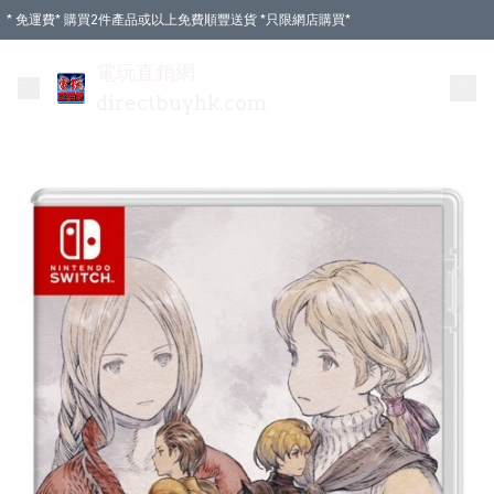
* 免運費* 購買2件產品或以上免費順豐送貨 *只限網店購買*
電玩直銷網
directbuyhk.com