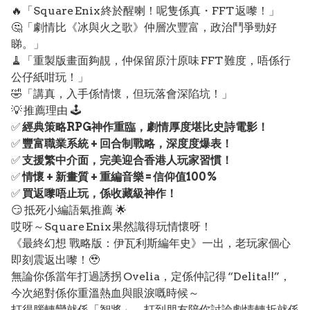
🔥「Square Enix 終於醒喇！呢隻係真・FFT 返嚟！」
🤔「劇情比《冰與火之歌》仲層次豐富，政治鬥爭勁好
睇。」
🧹「重製版畫面夠靚，仲保留原汁原味 FFT 難度，唔係行
公仔紙咁玩！」
🤣「講真，入手係情懷，但玩落會深陷坑！」
💡 推薦理由 🕹️
✅
經典策略RPG神作重臨，劇情厚度堪比史詩電影！
✅
豐富職業系統 + 回合制戰略，深度度爆表！
✅
支援繁中介面，完美迎合香港人玩家習慣！
✅
情懷 + 新畫質 + 重編音樂 = 信仰值100%
✅
買返嚟唔止玩，係收藏級神作！
😏 抵死小編語氣推薦 🌟
哎呀～Square Enix 果然識得玩情懷呀！
《最終幻想 戰略版：伊瓦利斯編年史》一出，老玩家個心
即刻震返出嚟！🥹
無論你係當年打過誘拐 Ovelia，定係仲記得 “Delita!!”，
今次絕對係你重溫熱血與眼淚嘅時候～
打得腦轉彎就係「智將」，打到朋友陪你討論劇情轉折就係