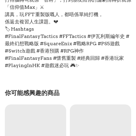
「信仰值Max」⚔️
講真，玩 FFT 重製版嘅人，都唔係單純打機，
係返去複習人生課題。💔
🏷️ Hashtags
#FinalFantasyTactics #FFTactics #伊瓦利斯編年史 #
最終幻想戰略版 #SquareEnix #戰略RPG #PS5遊戲
#Switch遊戲 #香港預購 #RPG神作
#FinalFantasyFans #懷舊重製 #經典回歸 #香港玩家
#PlayingInHK #遊戲迷必玩 🎮✨
你可能感興趣的商品