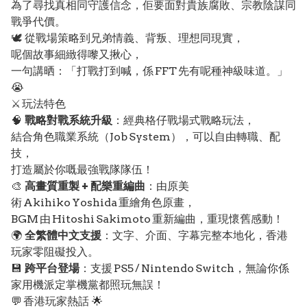
為了尋找真相同守護信念，佢要面對貴族腐敗、宗教陰謀同
戰爭代價。
🕊️ 從戰場策略到兄弟情義、背叛、理想同現實，
呢個故事細緻得嚟又揪心，
一句講晒：「打戰打到喊，係 FFT 先有呢種神級味道。」
😭
⚔️ 玩法特色
🧠
戰略對戰系統升級
：經典格仔戰場式戰略玩法，
結合角色職業系統（Job System），可以自由轉職、配
技，
打造屬於你嘅最強戰隊隊伍！
🎨
高畫質重製 + 配樂重編曲
：由原美
術 Akihiko Yoshida 重繪角色原畫，
BGM 由 Hitoshi Sakimoto 重新編曲，重現懷舊感動！
🌍
全繁體中文支援
：文字、介面、字幕完整本地化，香港
玩家零阻礙投入。
💾
跨平台登場
：支援 PS5 / Nintendo Switch，無論你係
家用機派定掌機黨都照玩無誤！
💬 香港玩家熱話 🌟