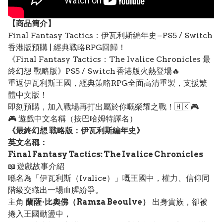
【
商品
簡介】
Final Fantasy Tactics：伊瓦利斯編年史 – PS5 / Switch
香港版預購 | 經典戰略RPG回歸！
《Final Fantasy Tactics：The Ivalice Chronicles 最
終幻想 戰略版》PS5 / Switch 香港版火熱登場🔥
重返伊瓦利斯王國，經典策略RPG全面高清重製，支援繁
體中文版！
即刻預購，加入戰場再打出屬於你嘅榮耀之戰！🇭🇰🎮
🎮 遊戲中文名稱（按巴哈姆特譯名）
《最終幻想 戰略版：伊瓦利斯編年史》
英文名稱：
Final Fantasy Tactics: The Ivalice Chronicles
📖 遊戲故事介紹
喺名為「伊瓦利斯（Ivalice）」嘅王國中，權力、信仰同
階級交織出一場血腥紛爭。
主角
蘭薩·比奧佛（Ramza Beoulve）
出身貴族，卻被
捲入王國動盪中，