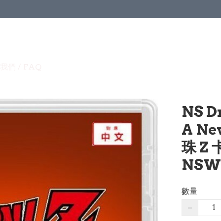
我們 / FAQ
NS D
A Ne
珠 Z
NSW-
數量
−