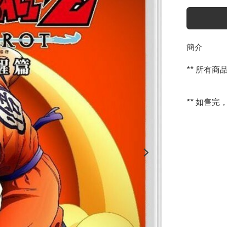
簡介
** 所有
** 如售