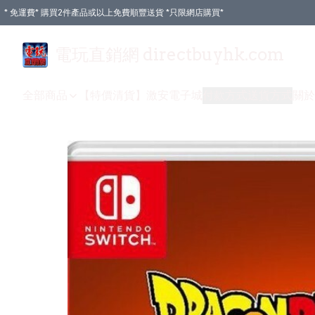
* 免運費* 購買2件產品或以上免費順豐送貨 *只限網店購買*
電玩直銷網 directbuyhk.com
全部商品
【特價清貨】
激安電子城
付款方式
送貨方式
關於