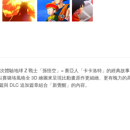
次體驗地球 Z 戰士「孫悟空」= 賽亞人「卡卡洛特」的經典故
門手法，以賽璐珞風格全 3D 繪圖來呈現比動畫原作更細緻、更有魄力
含本篇與 DLC 追加篇章組合「新覺醒」的內容。