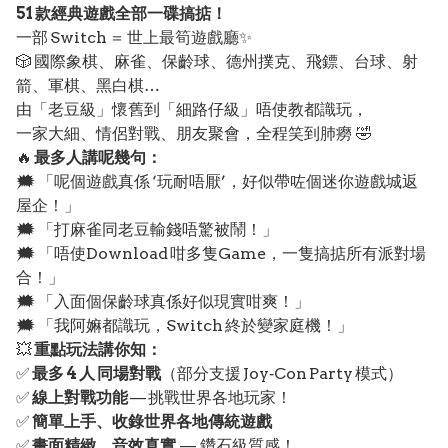
51 款經典遊戲全部一碟搞掂！
一部 Switch ＝ 世上最筍遊戲廳✨
🎲 國際象棋、麻雀、保齡球、德州撲克、飛鏢、台球、射
箭、軍棋、黑白棋…
由「老豆級」懷舊到「細路仔級」唔使教都識玩，
一家大細、情侶對戰、朋友聚會，全程笑到肺癆 🤣
🔥
最多人講呢幾句：
🗯️ 「呢個遊戲真係 ‘玩耐唔厭’，好似帶咗個迷你遊戲城返
屋企！」
🗯️ 「打麻雀同老豆輸錢唔驚被鬧！」
🗯️ 「唔使Download 咁多隻Game，一隻搞掂所有派對場
合！」
🗯️ 「入面個保齡球真係好似現實咁爽！」
🗯️ 「我阿嫲都識玩，Switch 終於變家庭機！」
💥
重點玩法講你知：
✅
最多 4 人 同場對戰
（部分支援 Joy‑Con Party 模式）
✅
線上對戰功能
— 挑戰世界各地玩家！
✅
簡單上手、收錄世界各地傳統遊戲
✅
畫面精緻、音效真實
— 鑽石級質感！