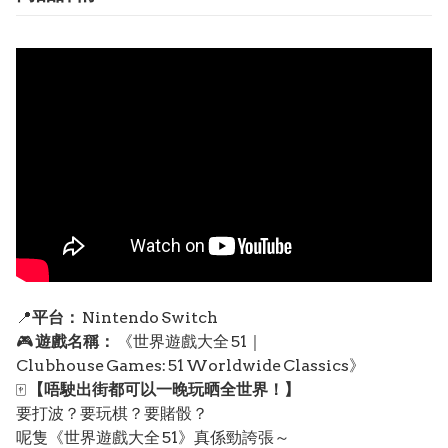
📍
平台：
Nintendo Switch
🎮
遊戲名稱：
《世界遊戲大全 51｜
Clubhouse Games: 51 Worldwide Classics》
🀄️
【唔駛出街都可以一晚玩晒全世界！】
要打波？要玩棋？要賭骰？
呢隻《世界遊戲大全 51》真係勁誇張～