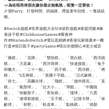
📣
為咗唔再俾朋友嫌你屋企無氣氛，呢隻一定要收！
🎉 開Party、打發時間、哄細路、撈返童年回憶，一隻搞掂
晒。
#Switch遊戲 #世界遊戲大全51 #派對遊戲 #家庭同樂 #麻
雀波子棋 #ClubhouseGames #聚會神
作 #NintendoSwitch #電玩直銷網 #香港玩家推薦 #一機
打盡 #假日親子 #partyGame #唔出街都開心 #老少咸宜
「播棋」、「花牌」、「雙陸棋」、「黑白棋」、「西洋跳
棋」、「大富豪」、「西洋骨牌」、「快速接龍」、「兔子
和獵犬」、「二十一點」、「四子棋」、「西洋棋」、「將
棋」、「5五將棋」、「英國十字戲」、「日式麻將」、
「排七」、「高爾夫球」、「飛鏢」、「德州撲克」、「直
棋」、「氣墊球」、「比大小」、「彈戲」、「中國跳
棋」、「快艇骰子」、「章魚燒」、「撞球」、「六貫
棋」、「連環新接龍」、「五子棋」、「記憶卡牌」、「保
齡球」、「射靶」、「軌道車」、「點格棋」、「猜顏