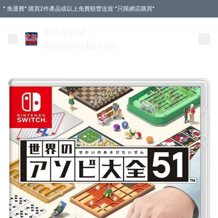
* 免運費* 購買2件產品或以上免費順豐送貨 *只限網店購買*
電玩直銷網
directbuyhk.com