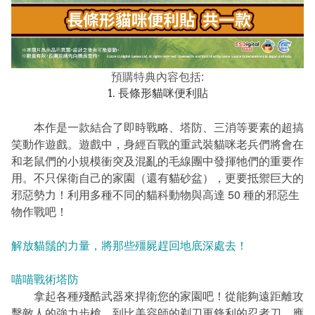
預購特典內容包括:
1. 長條形貓咪便利貼
本作是一款結合了即時戰略、塔防、三消等要素的超搞
笑動作遊戲。遊戲中，身經百戰的重武裝貓咪老兵們將會在
和老鼠們的小規模衝突及混亂的毛線團中發揮牠們的重要作
用。不只保衛自己的家園（還有貓砂盆），更要抵禦巨大的
邪惡勢力！利用多種不同的貓科動物與高達 50 種的邪惡生
物作戰吧！
解放貓鬚的力量，將那些殭屍趕回地底深處去！
喵喵戰術塔防
拿起各種殘酷武器來捍衛您的家園吧！從能夠遠距離攻
擊敵人的強力步槍，到比美容師的剃刀更鋒利的忍者刀，應