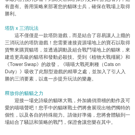
有盡有。善用策略來部署您的貓咪士兵，確保在戰場上取得
勝利。
塔防 x 三消玩法
這不僅僅是一款塔防遊戲，而是結合了容易讓人上癮的
三消玩法的塔防遊戲！您需要連接資源場地上的寶石以取得
貨幣來購買貓塔，並透過調動及組合戰鬥場地上的貓咪，來
建造更高級的貓塔和發動必殺技。受到《植物大戰殭屍》和
《Tower Swap》的啟發，《喵喵大戰死剩種（Cats on
Duty）》吸收了此類型遊戲的精華之處，並加入了引人入
勝的三消要素，以進一步提升玩法的樂趣。
釋放你的貓貓之力
迎接一場史詩級的貓咪大戰，外加嬌俏滑稽的動作及可
愛的喵喵聲吧！您手中的貓咪戰士們將會展現出牠們獨特的
個性，以及各自的特殊能力。請做好準備，您將會體驗到一
場結合了騷話和策略的戰鬥，保證會讓您樂在其中。