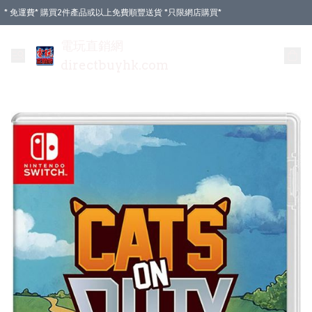
* 免運費* 購買2件產品或以上免費順豐送貨 *只限網店購買*
電玩直銷網
directbuyhk.com