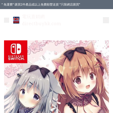
* 免運費* 購買2件產品或以上免費順豐送貨 *只限網店購買*
電玩直銷網
directbuyhk.com