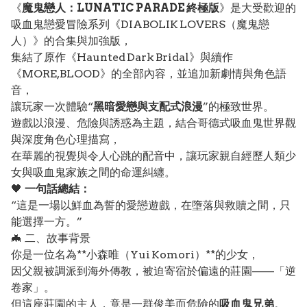
《
魔鬼戀人：LUNATIC PARADE 終極版
》是大受歡迎的
吸血鬼戀愛冒險系列《DIABOLIK LOVERS（魔鬼戀
人）》的合集與加強版，
集結了原作《Haunted Dark Bridal》與續作
《MORE, BLOOD》的全部內容，並追加新劇情與角色語
音，
讓玩家一次體驗“
黑暗愛戀與支配式浪漫
”的極致世界。
遊戲以浪漫、危險與誘惑為主題，結合哥德式吸血鬼世界觀
與深度角色心理描寫，
在華麗的視覺與令人心跳的配音中，讓玩家親自經歷人類少
女與吸血鬼家族之間的命運糾纏。
🖤
一句話總結：
“這是一場以鮮血為誓的愛戀遊戲，在墮落與救贖之間，只
能選擇一方。”
🦇 二、故事背景
你是一位名為**小森唯（Yui Komori）**的少女，
因父親被調派到海外傳教，被迫寄宿於偏遠的莊園——「逆
卷家」。
但這座莊園的主人，竟是一群俊美而危險的
吸血鬼兄弟
。