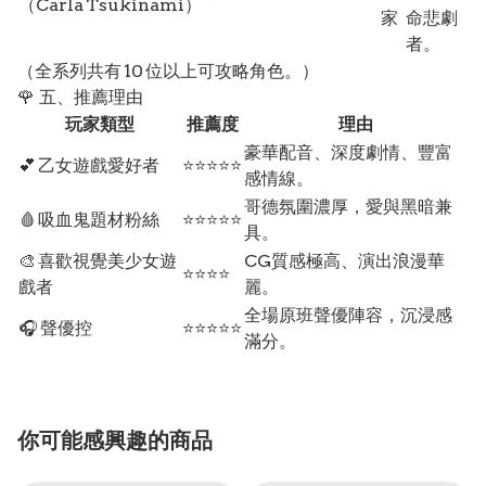
（Carla Tsukinami）
家
命悲劇
者。
（全系列共有 10 位以上可攻略角色。）
🌹 五、推薦理由
玩家類型
推薦度
理由
豪華配音、深度劇情、豐富
💕 乙女遊戲愛好者
⭐⭐⭐⭐⭐
感情線。
哥德氛圍濃厚，愛與黑暗兼
🩸 吸血鬼題材粉絲
⭐⭐⭐⭐⭐
具。
🎨 喜歡視覺美少女遊
CG質感極高、演出浪漫華
⭐⭐⭐⭐
戲者
麗。
全場原班聲優陣容，沉浸感
🎧 聲優控
⭐⭐⭐⭐⭐
滿分。
你可能感興趣的商品