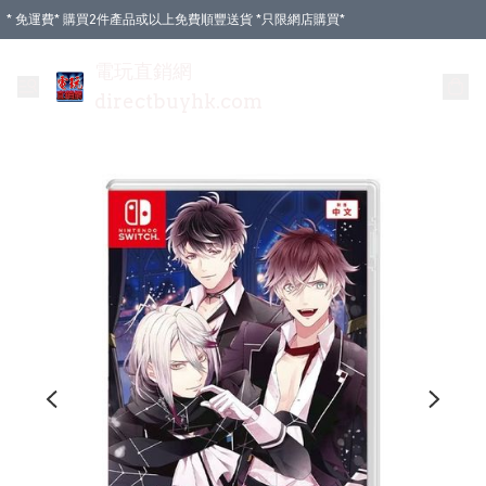
* 免運費* 購買2件產品或以上免費順豐送貨 *只限網店購買*
電玩直銷網
directbuyhk.com