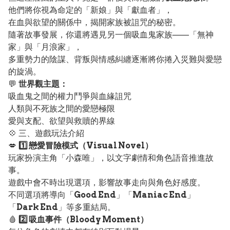
他們將你視為命定的「新娘」與「獻血者」，
在血與欲望的關係中，揭開家族被詛咒的秘密。
隨著故事發展，你還將遇見另一個吸血鬼家族——「無神
家」與「月浪家」，
多重勢力的陰謀、背叛與情感糾纏逐漸將你捲入災難與愛戀
的旋渦。
💬
世界觀主題：
吸血鬼之間的權力鬥爭與血緣詛咒
人類與不死族之間的愛戀極限
愛與支配、欲望與救贖的界線
💠 三、遊戲玩法介紹
💋
1️⃣ 戀愛冒險模式（Visual Novel）
玩家扮演主角「小森唯」，以文字劇情和角色語音推進故
事。
遊戲中會不時出現選項，影響故事走向與角色好感度。
不同選項將導向「
Good End
」「
Maniac End
」
「
Dark End
」等多重結局。
🩸
2️⃣ 吸血事件（Bloody Moment）