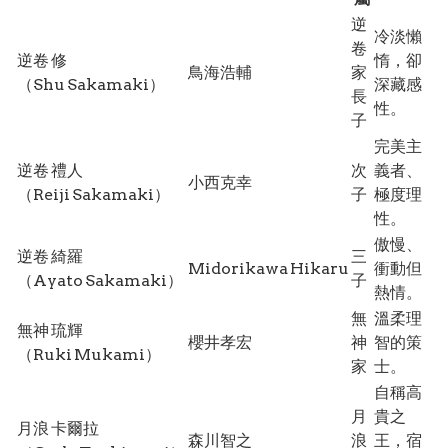
逆
冷淡懶
卷
逆卷 修
惰，卻
鳥海浩輔
家
（Shu Sakamaki）
深藏感
長
性。
子
完美主
逆卷 禮人
次
義者、
小西克幸
（Reiji Sakamaki）
子
極度理
性。
傲慢、
逆卷 綺羅
三
Midorikawa Hikaru
衝動但
（Ayato Sakamaki）
子
熱情。
無
溫柔理
無神 琉輝
櫻井孝宏
神
智的策
（Ruki Mukami）
家
士。
自稱高
月
貴之
月浪 卡爾拉
森川智之
浪
王，宿