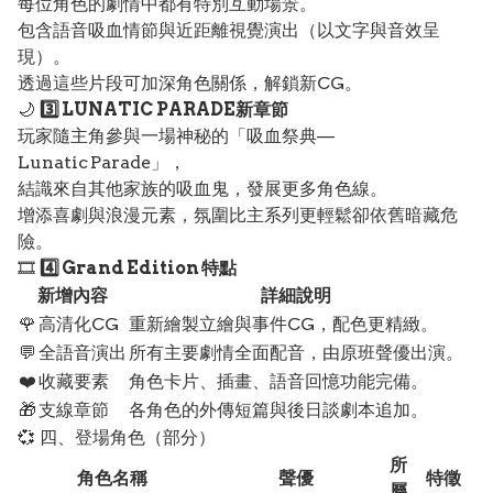
每位角色的劇情中都有特別互動場景。
包含語音吸血情節與近距離視覺演出（以文字與音效呈
現）。
透過這些片段可加深角色關係，解鎖新CG。
🌙
3️⃣ LUNATIC PARADE新章節
玩家隨主角參與一場神秘的「吸血祭典—
Lunatic Parade」，
結識來自其他家族的吸血鬼，發展更多角色線。
增添喜劇與浪漫元素，氛圍比主系列更輕鬆卻依舊暗藏危
險。
🎞️
4️⃣ Grand Edition 特點
新增內容
詳細說明
🌹 高清化CG
重新繪製立繪與事件CG，配色更精緻。
💬 全語音演出
所有主要劇情全面配音，由原班聲優出演。
❤️ 收藏要素
角色卡片、插畫、語音回憶功能完備。
🎁 支線章節
各角色的外傳短篇與後日談劇本追加。
💞 四、登場角色（部分）
所
角色名稱
聲優
特徵
屬