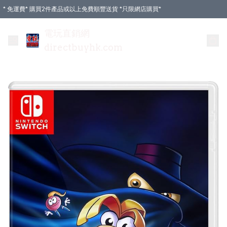
* 免運費* 購買2件產品或以上免費順豐送貨 *只限網店購買*
電玩直銷網
directbuyhk.com