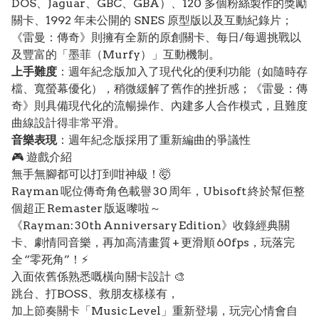
DOS、Jaguar、GBC、GBA）、120 多個粉絲製作的獎勵
關卡、1992 年未公開的 SNES 原型版以及互動紀錄片；
《雷曼：傳奇》則擁有全新的原創關卡、每日/每週挑戰以
及豐富的「墨菲（Murfy）」互動機制。
上手難度
：週年紀念版加入了現代化的便利功能（如隨時存
檔、寬螢幕優化），稍微緩解了舊作的挫折感；《雷曼：傳
奇》則具備現代化的流暢操作、內建多人合作模式，且難度
曲線設計得非常平滑。
音樂表現
：週年紀念版採用了重新編曲的爭議性
🎮 遊戲介紹
無手無腳都可以打到咁神級！🤯
Rayman 呢位傳奇角色載譽 30 周年，Ubisoft 終於幫佢整
個超正 Remaster 版返嚟啦～
《Rayman: 30th Anniversary Edition》收錄經典關
卡、劇情同音樂，再加高清畫質 + 更滑順 60fps，玩落完
全 “零死角”！⚡
入面依舊係熟悉嘅橫向關卡設計 🎨
跳台、打BOSS、救朋友樣樣有，
加上節奏關卡「Music Level」重新登場，玩完心情會自