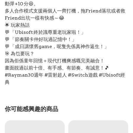
動彈 +10 分😆。
多人合作模式支援兩個人一齊打機，拖Friend落坑或者救
Friend出坑一樣有快感～😂
🌟 玩家熱話
💬 「Ubisoft 終於識尊重老玩家啦！」
💬 「節奏關卡仲好玩過記憶中！」
💬 「成日講懷舊game，呢隻先係真神作返生！」
🎯 為乜要玩？
因為佢係童年回憶＋現代打機爽感嘅完美融合！
畫面靚過以前十倍、有手感、有節奏、有誠意！🎵
#Rayman30週年 #雷射超人 #Switch遊戲 #Ubisoft經
典
你可能感興趣的商品