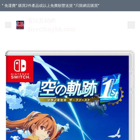
* 免運費* 購買2件產品或以上免費順豐送貨 *只限網店購買*
電玩直銷網
directbuyhk.com