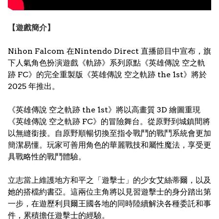
【遊戲簡介】
Nihon Falcom 在Nintendo Direct 直播節目中宣布，旗
下人氣角色扮演遊戲《軌跡》系列原點《英雄傳說 空之軌
跡 FC》的完全重製版《英雄傳說 空之軌跡 the 1st》將於
2025 年推出。
《英雄傳說 空之軌跡 the 1st》將以高畫質 3D 繪圖重現
《英雄傳說 空之軌跡 FC》的冒險舞台。從原野到城鎮間將
以無縫銜接。自原野順暢切換至指令戰鬥的戰鬥系統會更加
簡潔易懂。玩家可善用角色的華麗戰技和屬性魔法，享受更
具戰略性的戰鬥體驗。
立志當上維護地方和平之「遊擊士」的少女艾絲蒂爾，以及
她的搭檔約書亞。這兩位主角將以見習遊擊士的身分踏出第
一步，在遊歷利貝爾王國各地的同時陸續解決各種委託和事
件，累積擔任遊擊士的經驗。