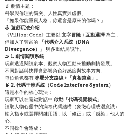
🔬 劇情主題：
科學與倫理的衝突、人性真實與虛假、
「如果你能重寫人格，你還會是原來的你嗎？」
🕹️
遊戲玩法介紹
《Villion: Code》主要以
文字冒險＋互動選擇
為主，
但加入了豐富的
「代碼介入系統（DNA
Divergence）」
與多重結局設計。
🧩
1. 劇情閱讀系統
玩家透過閱讀劇本、觀察人物互動來推動劇情發展。
不同對話與抉擇會影響角色好感度與故事方向。
每位角色都有
專屬分支路線 +「真相篇章」
。
🧠
2. 代碼干涉系統（Code Interfere System）
這是本作的核心玩法：
玩家可以在關鍵對話中
啟動「代碼視覺模式」
，
讀取人物心靈中的病毒代碼結構（象徵心理或潛意識），
輸入指令或選擇關鍵用語，以「修正」或「感染」他人的
心。
不同操作會造成：