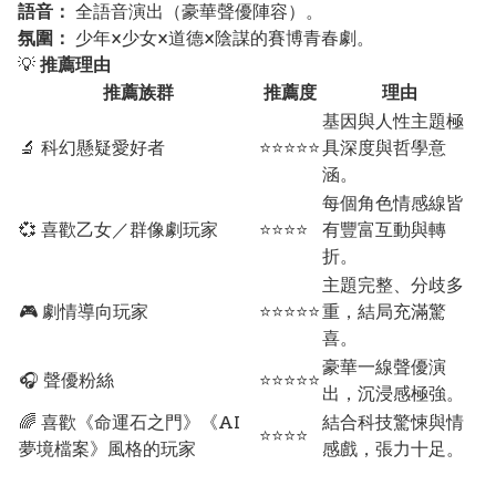
語音：
全語音演出（豪華聲優陣容）。
氛圍：
少年×少女×道德×陰謀的賽博青春劇。
💡
推薦理由
推薦族群
推薦度
理由
基因與人性主題極
🔬 科幻懸疑愛好者
⭐⭐⭐⭐⭐
具深度與哲學意
涵。
每個角色情感線皆
💞 喜歡乙女／群像劇玩家
⭐⭐⭐⭐
有豐富互動與轉
折。
主題完整、分歧多
🎮 劇情導向玩家
⭐⭐⭐⭐⭐
重，結局充滿驚
喜。
豪華一線聲優演
🎧 聲優粉絲
⭐⭐⭐⭐⭐
出，沉浸感極強。
🌈 喜歡《命運石之門》《AI
結合科技驚悚與情
⭐⭐⭐⭐
夢境檔案》風格的玩家
感戲，張力十足。