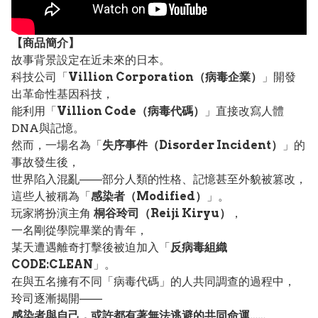
【
商品
簡介】
故事背景設定在近未來的日本。
科技公司「
Villion Corporation（病毒企業）
」開發
出革命性基因科技，
能利用「
Villion Code（病毒代碼）
」直接改寫人體
DNA與記憶。
然而，一場名為「
失序事件（Disorder Incident）
」的
事故發生後，
世界陷入混亂——部分人類的性格、記憶甚至外貌被篡改，
這些人被稱為「
感染者（Modified）
」。
玩家將扮演主角
桐谷玲司（Reiji Kiryu）
，
一名剛從學院畢業的青年，
某天遭遇離奇打擊後被迫加入「
反病毒組織
CODE:CLEAN
」。
在與五名擁有不同「病毒代碼」的人共同調查的過程中，
玲司逐漸揭開——
感染者與自己，或許都有著無法逃避的共同命運……