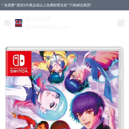
* 免運費* 購買2件產品或以上免費順豐送貨 *只限網店購買*
電玩直銷網
directbuyhk.com