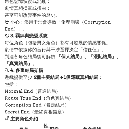
角色記憶恢復或混亂；
劇情真相揭露或扭曲；
甚至可能改變事件的歷史。
💀 小心：濫用干涉會導致「倫理崩壞（Corruption
End）」。
💞
3. 羈絆與戀愛系統
每位角色（包括男女角色）都有可發展的情感關係。
劇情中依據你的言行與干涉選擇決定「信任值」。
到達各角色結局後可解鎖
「個人結局」、「混亂結局」、
「真實結局」
。
🔍
4. 多重結局架構
遊戲提供至少
6種主要結局 + 1個隱藏真相結局
：
包括：
Normal End（普通結局）
Route True End（角色真結局）
Corruption End（暴走結局）
Secret End（最終真相篇章）
🌈
主要角色介紹
性