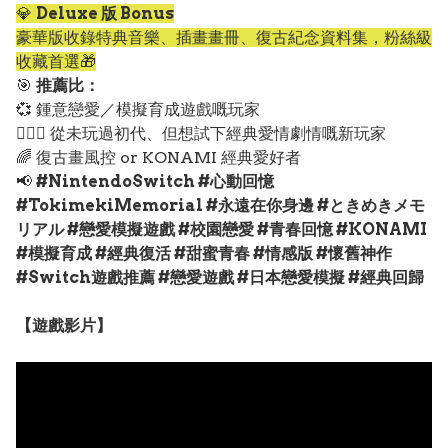
💎
Deluxe 版 Bonus
豪華版收錄特典音樂、插畫畫冊、復古紀念資料集，粉絲級
收藏首選🎁
🎯
推薦比：
💞 鍾意戀愛／模擬育成遊戲嘅玩家
👩‍❤️‍👨 從未玩過初代、但想試下經典愛情劇情嘅新玩家
🌈 復古畫風控 or KONAMI 經典愛好者
📢
#NintendoSwitch #心動回憶
#TokimekiMemorial #永遠在你身邊 #ときめきメモ
リアル #戀愛模擬遊戲 #校園戀愛 #青春回憶 #KONAMI
#模擬育成 #經典復活 #甜蜜青春 #情感版 #懷舊神作
#Switch遊戲推薦 #戀愛遊戲 #日本戀愛模擬 #經典回歸
【遊戲影片】