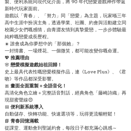
製、便利系統同現代化介面，將 90 年代戀愛遊戲神作帶返
新時代玩家面前。
遊戲以「青春」、「努力」同「戀愛」為主題，玩家喺三年
高中生涯中扮演主角，透過學業、社團、約會與活動建立同
校園少女們嘅感情，由青澀友情到真摯愛戀，一步步體驗最
純粹嘅戀愛成長歷程。
☀️ 誰會成為你夢想中的「那個她」？
一封情書、一場煙花、一個微笑，都可能改變你嘅命運。
💖
推薦理由
🌸
戀愛模擬遊戲始祖回歸！
史上最具代表性嘅戀愛模擬作品，連《Love Plus》、《君
吻》等作品都深受影響。
🎀
畫面全面重製＋全語音化！
高清化角色立繪＋完整語音對話，經典角色「藤崎詩織」再
現甜蜜聲線😍
📅
便利新系統導入
自動儲存、快轉功能、快速選項等，玩得更流暢輕鬆！
📘
青春回憶滿載
從課堂、運動會到聖誕約會，每段日子都充滿心跳感～