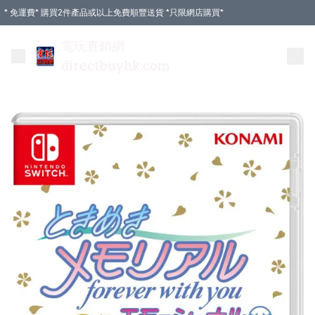
* 免運費* 購買2件產品或以上免費順豐送貨 *只限網店購買*
電玩直銷網
directbuyhk.com