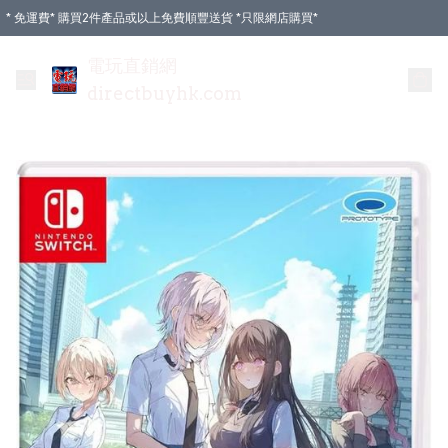
* 免運費* 購買2件產品或以上免費順豐送貨 *只限網店購買*
電玩直銷網
directbuyhk.com