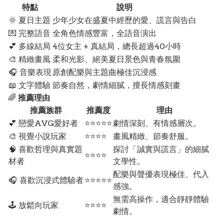
特點
說明
🌞 夏日主題
少年少女在盛夏中經歷的愛、謊言與告白
💌 完整語音
全角色情感豐富，全語音演出
💕 多線結局
4位女主 + 真結局，總長超過40小時
🎨 精緻畫風
柔和光影、絕美夏日景色與青春氛圍
🎧 音樂表現
原創配樂與主題曲極佳沉浸感
📖 文字體驗
節奏自然，劇情細膩，擅長情感刻畫
🌈
推薦理由
推薦族群
推薦度
理由
💕 戀愛AVG愛好者
⭐⭐⭐⭐⭐
劇情深刻、有情感層次。
🎨 視覺小說玩家
⭐⭐⭐⭐
畫風精緻、節奏舒服。
🧠 喜歡哲理與真實題
探討「誠實與謊言」的細膩
⭐⭐⭐⭐
材者
文學性。
配樂與聲優表現極佳、代入
🎧 喜歡沉浸式體驗者
⭐⭐⭐⭐⭐
感強。
無需高操作，適合靜靜體驗
🕹️ 放鬆向玩家
⭐⭐⭐⭐
劇情。