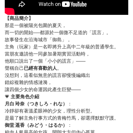
【
商品
簡介】
那是一個被陽光包圍的夏天，
而一切的開始──都源於一個微不足道的「謊言」。
故事發生在沿海城市「御島」，
主角（玩家）是一名即將升上高中二年級的普通學生。
當朋友邀請他一同參加暑期實習活動時，
他順口說出了一個「小小的謊言」——
聲稱自己
已經有喜歡的人
。
沒想到，這看似無意的謊言卻慢慢編織出
錯綜複雜的情感漣漪，
讓四個少女的命運因此產生巨變——
💗
主要角色介紹
月白 玲奈（つきしろ・れな）
：
冷靜卻有著溫柔眼神的少女，理性分析型。
是最了解主角行事方式的青梅竹馬，卻選擇默默守護。
御堂 遥香（みどう・はるか）
：
校內人氣最高的女孩，開朗大方但內心孤單。