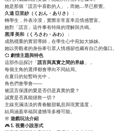
她是那個「謊言中喜歡的人」，而她…早已察覺。
久遠 亞里紗（くおん・ありさ）
：
轉學生，外表冷漠，實際非常直率且情感豐富。
她對「謊言」這件事有特殊的理解與共鳴。
黑澤 美和（くろさわ・みわ）
：
成熟穩重的實習導師，在學生心中宛如大姊姊。
她以旁觀者的身份牽引眾人情感卻也藏有自己的傷口。
💞
劇情主題與特色
這部作品探討「
謊言與真實之間的界線
」，
每個主角的選擇都會導向不同結局。
在夏日的短暫時光中，
角色們會學會——
被謊言保護的愛是否仍是真實的愛？
誠實是否真能拯救一切？
主線充滿淡淡的青春酸甜氣息與現實溫度，
結局涵蓋幸福與遺憾等多種可能。
🌸
遊戲玩法介紹
🎮
1. 視覺小說形式