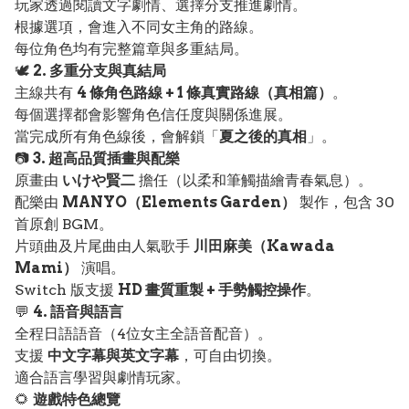
玩家透過閱讀文字劇情、選擇分支推進劇情。
根據選項，會進入不同女主角的路線。
每位角色均有完整篇章與多重結局。
🕊️
2. 多重分支與真結局
主線共有
4 條角色路線 + 1 條真實路線（真相篇）
。
每個選擇都會影響角色信任度與關係進展。
當完成所有角色線後，會解鎖「
夏之後的真相
」。
📷
3. 超高品質插畫與配樂
原畫由
いけや賢二
擔任（以柔和筆觸描繪青春氣息）。
配樂由
MANYO（Elements Garden）
製作，包含 30
首原創 BGM。
片頭曲及片尾曲由人氣歌手
川田麻美（Kawada
Mami）
演唱。
Switch 版支援
HD 畫質重製 + 手勢觸控操作
。
💬
4. 語音與語言
全程日語語音（4位女主全語音配音）。
支援
中文字幕與英文字幕
，可自由切換。
適合語言學習與劇情玩家。
🌻
遊戲特色總覽