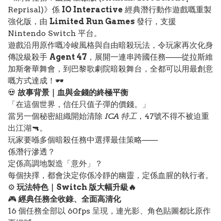
Reprisal)》係
IO Interactive
經典潛行動作遊戲嘅重製
強化版，由
Limited Run Games
發行，支援
Nintendo Switch 平台。
遊戲沿用原作嘅冷峻風格與自由暗殺玩法，令玩家再次化身
傳說級殺手
Agent 47
，展開一連串跨國任務——從拉斯維
加斯奢華舞會，到巴黎歌劇院暗殺舞台，全都可以用最創意
嘅方式達成！🕶️
💀
故事背景｜血與金錢的終極平衡
「在這個世界，信任只值子彈的價錢。」
當另一個秘密組織開始清除
ICA 特工
，47號不得不被迫重
出江湖🔫。
玩家要喺多個暗殺任務中選擇最佳策略——
係潛行滲透？
定係高調地製造「意外」？
每個抉擇，都會決定你係冷靜的幽靈，定係血腥的執行者。
⚙️
玩法特色｜Switch 版大幅升級🔥
🎮
經典任務全收錄、全面高清化
16 個任務全部以 60fps 呈現，連光影、角色貼圖都比原作