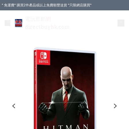
* 免運費* 購買2件產品或以上免費順豐送貨 *只限網店購買*
電玩直銷網
directbuyhk.com