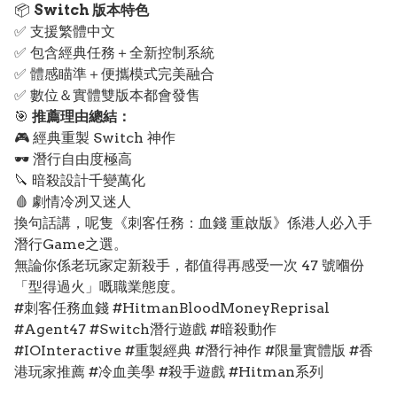
📦
Switch 版本特色
✅ 支援繁體中文
✅ 包含經典任務＋全新控制系統
✅ 體感瞄準＋便攜模式完美融合
✅ 數位＆實體雙版本都會發售
🎯
推薦理由總結：
🎮 經典重製 Switch 神作
🕶️ 潛行自由度極高
🔪 暗殺設計千變萬化
🩸 劇情冷冽又迷人
換句話講，呢隻《刺客任務：血錢 重啟版》係港人必入手
潛行Game之選。
無論你係老玩家定新殺手，都值得再感受一次 47 號嗰份
「型得過火」嘅職業態度。
#刺客任務血錢 #HitmanBloodMoneyReprisal
#Agent47 #Switch潛行遊戲 #暗殺動作
#IOInteractive #重製經典 #潛行神作 #限量實體版 #香
港玩家推薦 #冷血美學 #殺手遊戲 #Hitman系列