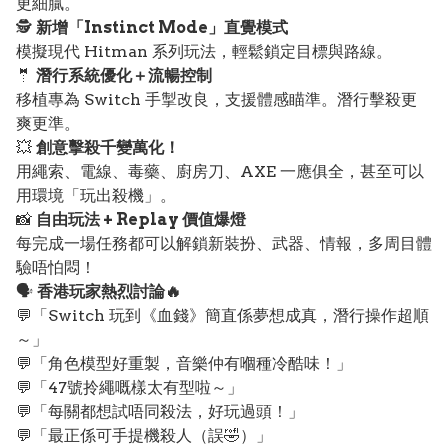
更細膩。
🕵️
新增「Instinct Mode」直覺模式
模擬現代 Hitman 系列玩法，輕鬆鎖定目標與路線。
🤵
潛行系統優化＋流暢控制
移植專為 Switch 手掣改良，支援體感瞄準。潛行擊殺更
爽更準。
💥
創意擊殺千變萬化！
用繩索、電線、毒藥、廚房刀、AXE 一應俱全，甚至可以
用環境「玩出殺機」。
📸
自由玩法 + Replay 價值爆燈
每完成一場任務都可以解鎖新裝扮、武器、情報，多周目體
驗唔怕悶！
🗣️
香港玩家熱烈討論🔥
💬「Switch 玩到《血錢》簡直係夢想成真，潛行操作超順
～」
💬「角色模型好重製，音樂仲有嗰種冷酷味！」
💬「47號拎繩嘅樣太有型啦～」
💬「每關都想試唔同殺法，好玩過頭！」
💬「最正係可手提機殺人（誤🤣）」