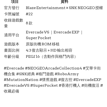
項目
資料
官方發行
Blaze Entertainment × SNK NEOGEO 授權
卡匣編號
#22
收錄遊戲數
8 款
量
Evercade VS ｜Evercade EXP ｜
適用平台
Super Pocket
遊戲版本
原版街機 ROM 移植
畫面比例
4:3 復古顯示 + HD 輸出相容
年齡分級
PEGI 16（含動作與格鬥內容）
#Evercade #NEOGEOArcadeCollection4 #艾華卡街
機合集 #SNK經典 #格鬥遊戲 #RoboArmy
#MutationNation #懷舊遊戲 #復古控 #EvercadeEXP
#EvercadeVS #SuperPocket #香港打機人 #街機復活 #
收藏必備