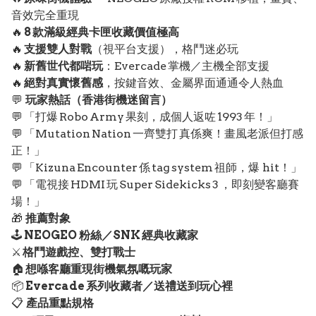
音效完全重現
🔥
8 款滿級經典卡匣收藏價值極高
🔥
支援雙人對戰
（視平台支援），格鬥迷必玩
🔥
新舊世代都啱玩
：Evercade 掌機／主機全部支援
🔥
絕對真實懷舊感
，按鍵音效、金屬界面通通令人熱血
💬
玩家熱話（香港街機迷留言）
💬 「打爆 Robo Army 果刻，成個人返咗 1993 年！」
💬 「Mutation Nation 一齊雙打 真係爽！畫風老派但打感
正！」
💬 「Kizuna Encounter 係 tag system 祖師，爆 hit！」
💬 「電視接 HDMI 玩 Super Sidekicks 3 ，即刻變客廳賽
場！」
🎁
推薦對象
🕹️
NEOGEO 粉絲／SNK 經典收藏家
⚔️
格鬥遊戲控、雙打戰士
🏠
想喺客廳重現街機氣氛嘅玩家
📦
Evercade 系列收藏者／送禮送到玩心裡
📋
產品重點規格