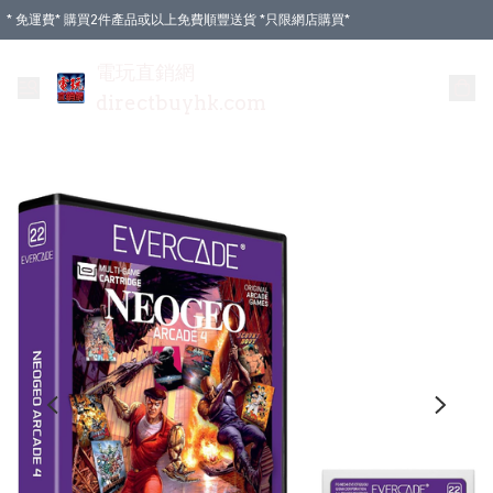
* 免運費* 購買2件產品或以上免費順豐送貨 *只限網店購買*
電玩直銷網
directbuyhk.com