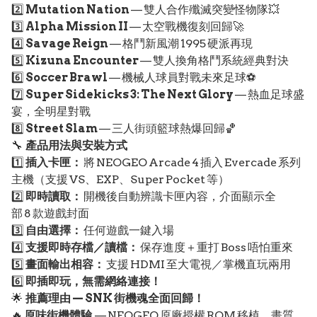
2️⃣
Mutation Nation
— 雙人合作殲滅突變怪物隊💥
3️⃣
Alpha Mission II
— 太空戰機復刻回歸🚀
4️⃣
Savage Reign
— 格鬥新風潮 1995 硬派再現
5️⃣
Kizuna Encounter
— 雙人換角格鬥系統經典對決
6️⃣
Soccer Brawl
— 機械人球員對戰未來足球⚽
7️⃣
Super Sidekicks 3: The Next Glory
— 熱血足球盛
宴，全明星對戰
8️⃣
Street Slam
— 三人街頭籃球熱爆回歸🏀
🔧
產品用法與安裝方式
1️⃣
插入卡匣：
將 NEOGEO Arcade 4 插入 Evercade 系列
主機（支援 VS、EXP、Super Pocket 等）
2️⃣
即時讀取：
開機後自動辨識卡匣內容，介面顯示全
部 8 款遊戲封面
3️⃣
自由選擇：
任何遊戲一鍵入場
4️⃣
支援即時存檔／讀檔：
保存進度＋重打 Boss 唔怕重來
5️⃣
畫面輸出相容：
支援 HDMI 至大電視／掌機直玩兩用
6️⃣
即插即玩，無需網絡連接！
🌟
推薦理由 — SNK 街機魂全面回歸！
🔥
原味街機體驗
— NEOGEO 原廠授權 ROM 移植，畫質、