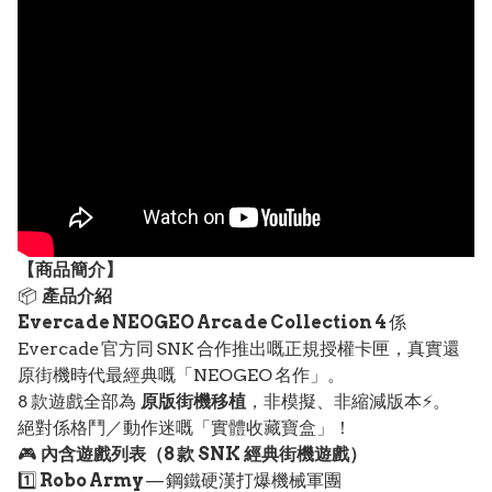
【
商品
簡介】
📦
產品介紹
Evercade NEOGEO Arcade Collection 4
係
Evercade 官方同 SNK 合作推出嘅正規授權卡匣，真實還
原街機時代最經典嘅「NEOGEO 名作」。
8 款遊戲全部為
原版街機移植
，非模擬、非縮減版本⚡。
絕對係格鬥／動作迷嘅「實體收藏寶盒」！
🎮
內含遊戲列表（8 款 SNK 經典街機遊戲）
1️⃣
Robo Army
— 鋼鐵硬漢打爆機械軍團