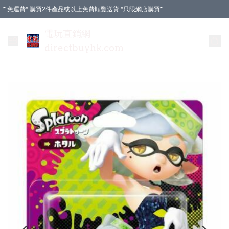
* 免運費* 購買2件產品或以上免費順豐送貨 *只限網店購買*
電玩直銷網
directbuyhk.com