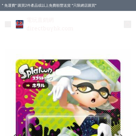
* 免運費* 購買2件產品或以上免費順豐送貨 *只限網店購買*
電玩直銷網
directbuyhk.com