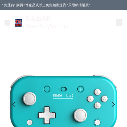
* 免運費* 購買2件產品或以上免費順豐送貨 *只限網店購買*
電玩直銷網
directbuyhk.com