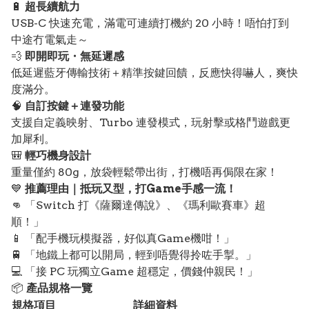
🔋
超長續航力
USB-C 快速充電，滿電可連續打機約 20 小時！唔怕打到
中途冇電氣走～
💨
即開即玩・無延遲感
低延遲藍牙傳輸技術＋精準按鍵回饋，反應快得嚇人，爽快
度滿分。
🧠
自訂按鍵＋連發功能
支援自定義映射、Turbo 連發模式，玩射擊或格鬥遊戲更
加犀利。
🎒
輕巧機身設計
重量僅約 80g，放袋輕鬆帶出街，打機唔再侷限在家！
💙
推薦理由｜抵玩又型，打Game手感一流！
👊 「Switch 打《薩爾達傳說》、《瑪利歐賽車》超
順！」
📱 「配手機玩模擬器，好似真Game機咁！」
🚆 「地鐵上都可以開局，輕到唔覺得拎咗手掣。」
💻 「接 PC 玩獨立Game 超穩定，價錢仲親民！」
📦
產品規格一覽
規格項目
詳細資料