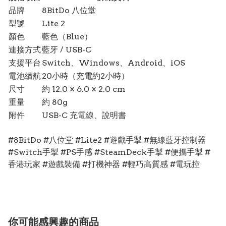
品牌
8BitDo 八位堂
型號
Lite 2
顏色
藍色（Blue）
連接方式
藍牙 / USB-C
支援平台
Switch、Windows、Android、iOS
電池續航
20小時（充電約2小時）
尺寸
約 12.0 × 6.0 × 2.0 cm
重量
約 80g
附件
USB-C 充電線、說明書
#8BitDo #八位堂 #Lite2 #遊戲手掣 #無線藍牙控制器
#Switch手掣 #PS手感 #SteamDeck手掣 #便攜手掣 #
香港玩家 #遊戲裝備 #打機神器 #輕巧高質感 #電玩控
你可能感興趣的商品