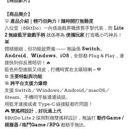
【
商品
影片】
【
商品
簡介】
💡
產品介紹｜輕巧但夠力！隨時開打無難度
八位堂（8BitDo）一向係遊戲界嘅懷舊手掣代表，而
Lite
2 無線藍牙遊戲手柄
就係專為
便攜玩家
打造嘅小巧神兵！
👾
體積雖細，但功能超齊備 —— 無論係
Switch、
Android、Windows、iOS
，全部都 Plug & Play，連
接快到你反應唔切！🔥
藍色外型搶眼又俏皮，打機時實在太吸睛喇～💙
⚙️
主要特點與功能
🎯
跨平台支援力爆燈
支援 Switch／Windows／Android／macOS／
Steam、手機同平板通通搞掂。
用藍牙連接或者 Type-C 線接駁都冇問題！
🎮
雙搖桿設計，好玩過上代
8BitDo Lite 2 採用對稱雙搖桿設計，無論打
動作Game /
模擬器 / 格鬥Game / RPG
都順手無比。