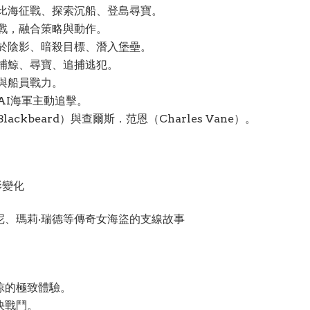
比海征戰、探索沉船、登島尋寶。
戰，融合策略與動作。
於陰影、暗殺目標、潛入堡壘。
捕鯨、尋寶、追捕逃犯。
與船員戰力。
AI海軍主動追擊。
ckbeard）與查爾斯．范恩（Charles Vane）。
影變化
尼、瑪莉‧瑞德等傳奇女海盜的支線故事
掠的極致體驗。
快戰鬥。