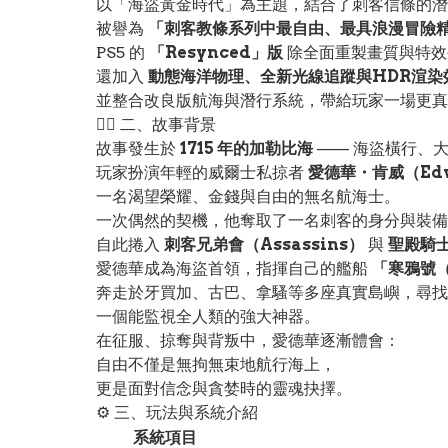
以「海盜黃金時代」為主題，結合了刺客信條的潛
被譽為
「刺客教條系列中最自由、最具浪漫冒險
PS5 的
「Resynced」版
除全面重製畫質與特效
還加入
動態海洋物理、全新光線追蹤與HDR渲染
並整合改良版航海與潛行系統，帶給玩家一場更真
🏴‍☠️ 二、故事背景
故事發生於
1715 年的加勒比海
—— 海盜橫行、
玩家扮演年輕的威爾士私掠者
愛德華・肯威（Edw
一名渴望榮耀、金錢與自由的無名航海士。
一次偶然的契機，他奪取了一名刺客的身分與裝備
自此捲入
刺客兄弟會（Assassins）
與
聖殿騎士
愛德華成為海盜首領，指揮自己的艦船
「寒鴉號（
奔走於牙買加、古巴、拿騷等多座真實島嶼，尋
一個能監視全人類的強大神器。
在征服、掠奪與背叛中，愛德華逐漸體會：
自由不僅是無拘無束地航行海上，
更是面對信念與貪婪時的靈魂抉擇。
⚙️ 三、玩法與系統介紹
系統項目