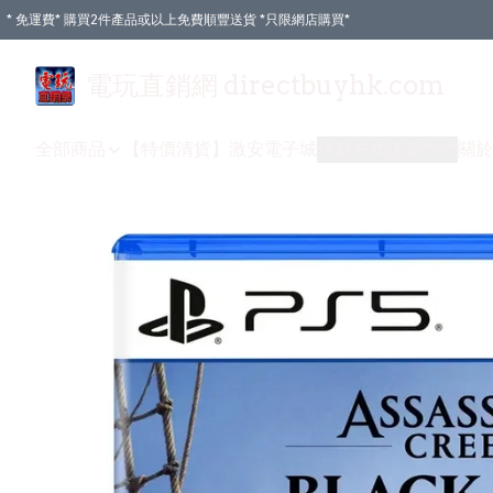
* 免運費* 購買2件產品或以上免費順豐送貨 *只限網店購買*
電玩直銷網 directbuyhk.com
全部商品
【特價清貨】
激安電子城
付款方式
送貨方式
關於