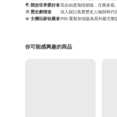
🌏
開放世界愛好者
高自由度海陸探險，任務多樣
🧭
歷史劇情迷
深入探討真實歷史人物與時代
💎
主機玩家收藏者
PS5 重製加強版為系列最完整
你可能感興趣的商品