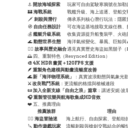
⚓
開放海域探索
玩家可自由駕駛寒鴉號在加勒
🏰
海戰系統
戰艦升級、海上追逐、登船交
🗡
刺殺與潛行
傳承系列核心潛行玩法：隱匿
🧭
自由任務設計
可在海盜基地接取支線任務、
💰
艦艇升級系統
收集資源提升船隻裝甲、火砲
🌊
動態世界生態
海洋氣候變化、暴風、巨鯨與
🧑‍✈️
故事與歷史融合
遇見真實歷史海盜如黑鬍子（Bla
🌅 四、重製特色（Resynced Edition）
🎨 4K HDR 畫質＋120FPS 支援
🪶 重製角色建模與動畫流暢度改善
🌊 新「海洋物理系統」
：真實波浪動態與氣象光
⚔️ 改良戰鬥系統
：更流暢的格擋與槍械連段
📜 加入全新支線「自由之浪」篇章
：講述安妮‧波
🎧 重製管弦樂與航海歌集成HD音效
❤️ 五、推薦理由
推薦族群
理由
🏴‍☠️
海盜冒險迷
海上航行、自由探索、登船劫
🔪
動作遊戲玩家
流暢刺殺與槍劍交戰結合的暢