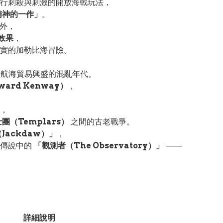
行刺殺與刺激的開放海戰玩法，
精神的一作」
。
外，
效果
，
實的加勒比海冒險。
大航海貿易興盛的混亂年代。
ard Kenway）
，
，
團（Templars）
之間的古老戰爭。
Jackdaw）」
，
找傳說中的
「觀測者（The Observatory）」
——
詳細說明