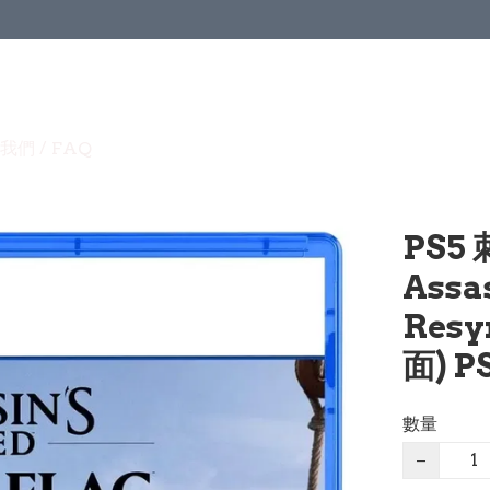
我們 / FAQ
PS5
Assas
Res
面) P
數量
−