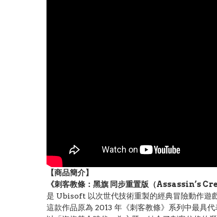
【
商品
簡介】
《刺客教條：黑旗 同步重置版（Assassin’s Creed 
是 Ubisoft 以次世代技術重製的經典冒險動作遊
這款作品原為 2013 年《刺客教條》系列中最具