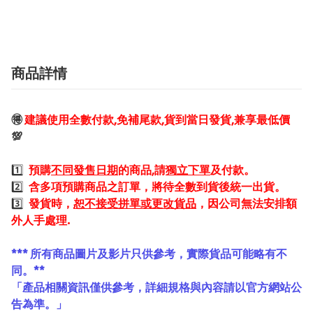
商品詳情
🉐
建議使用全數付款,免補尾款,貨到當日發貨,兼享最低價
💯
1️⃣
預購
不同發售日期
的商品,請
獨立下單
及付款。
2️⃣
含多項預購商品之訂單，將待全數到貨後統一出貨。
3️⃣
發貨時，
恕不接受拼單或更改貨品
，因公司無法安排額
外人手處理.
*** 所有商品圖片及影片只供參考，實際貨品可能略有不
同。**
「產品相關資訊僅供參考，詳細規格與內容請以官方網站公
告為準。」