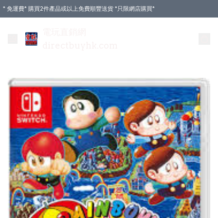
* 免運費* 購買2件產品或以上免費順豐送貨 *只限網店購買*
電玩直銷網
directbuyhk.com