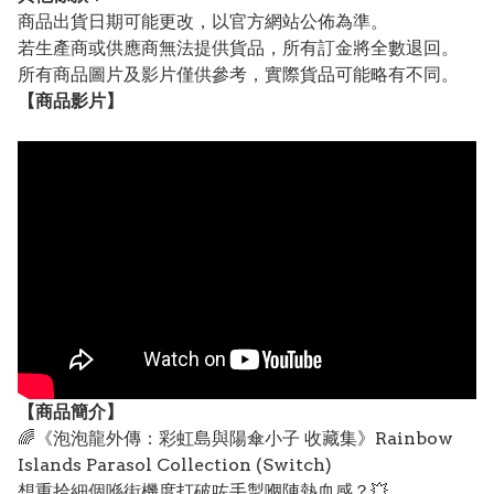
商品出貨日期可能更改，以官方網站公佈為準。
若生產商或供應商無法提供貨品，所有訂金將全數退回。
所有商品圖片及影片僅供參考，實際貨品可能略有不同。
【
商品
影片】
【
商品
簡介】
🌈《泡泡龍外傳：彩虹島與陽傘小子 收藏集》Rainbow
Islands Parasol Collection (Switch)
想重拾細個喺街機度打破咗手掣嗰陣熱血感？💥