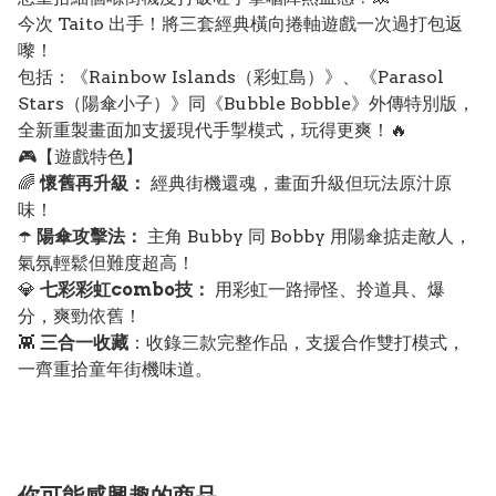
今次 Taito 出手！將三套經典橫向捲軸遊戲一次過打包返
嚟！
包括：《Rainbow Islands（彩虹島）》、《Parasol
Stars（陽傘小子）》同《Bubble Bobble》外傳特別版，
全新重製畫面加支援現代手掣模式，玩得更爽！🔥
🎮【遊戲特色】
🌈
懷舊再升級：
經典街機還魂，畫面升級但玩法原汁原
味！
☂️
陽傘攻擊法：
主角 Bubby 同 Bobby 用陽傘掂走敵人，
氣氛輕鬆但難度超高！
💎
七彩彩虹combo技：
用彩虹一路掃怪、拎道具、爆
分，爽勁依舊！
👾
三合一收藏
：收錄三款完整作品，支援合作雙打模式，
一齊重拾童年街機味道。