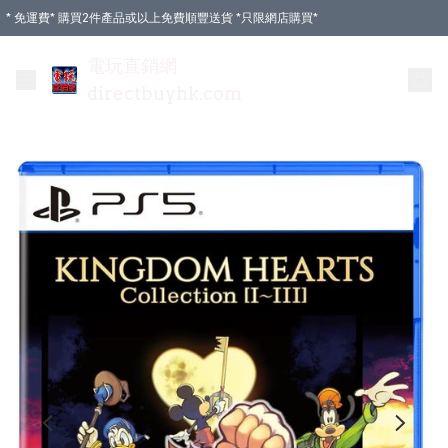
* 免運費* 購買2件產品或以上免費順豐送貨 *只限網店購買*
電玩直銷網
directbuyhk.com