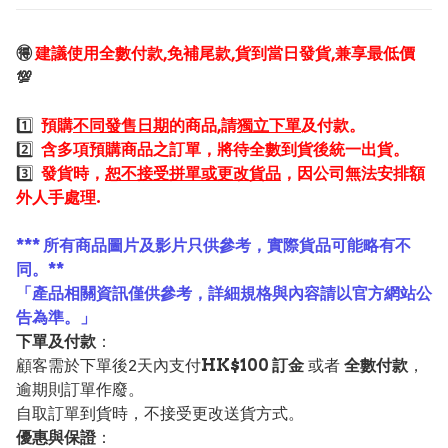
🉐
建議使用全數付款,免補尾款,貨到當日發貨,兼享最低價
💯
1️⃣
預購
不同發售日期
的商品,請
獨立下單
及付款。
2️⃣
含多項預購商品之訂單，將待全數到貨後統一出貨。
3️⃣
發貨時，
恕不接受拼單或更改貨品
，因公司無法安排額
外人手處理.
*** 所有商品圖片及影片只供參考，實際貨品可能略有不
同。**
「產品相關資訊僅供參考，詳細規格與內容請以官方網站公
告為準。」
下單及付款
：
顧客需於下單後2天內支付
HK$100 訂金
或者
全數付款
，
逾期則訂單作廢。
自取訂單到貨時，不接受更改送貨方式。
優惠與保證
：