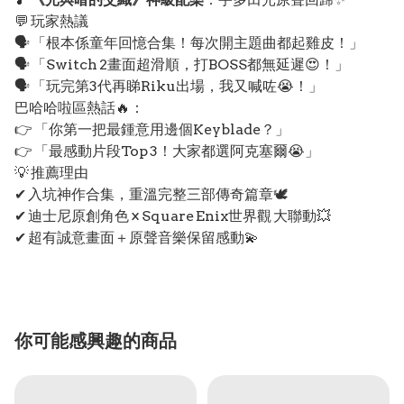
💬 玩家熱議
🗣️ 「根本係童年回憶合集！每次開主題曲都起雞皮！」
🗣️ 「Switch 2畫面超滑順，打BOSS都無延遲😍！」
🗣️ 「玩完第3代再睇Riku出場，我又喊咗😭！」
巴哈哈啦區熱話🔥：
👉 「你第一把最鍾意用邊個Keyblade？」
👉 「最感動片段Top 3！大家都選阿克塞爾😭」
💡 推薦理由
✔ 入坑神作合集，重溫完整三部傳奇篇章🕊️
✔ 迪士尼原創角色 × Square Enix世界觀 大聯動💥
✔ 超有誠意畫面＋原聲音樂保留感動💫
你可能感興趣的商品