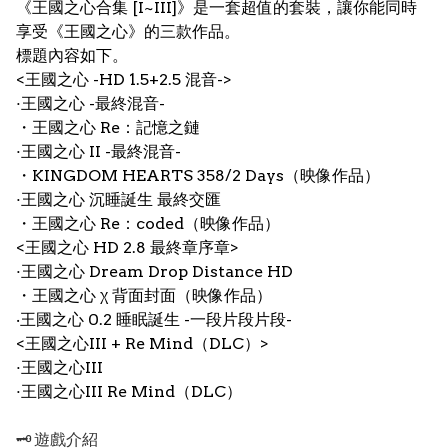
《王國之心合集 [I~III]》是一套超值的套裝，讓你能同時
享受《王國之心》的三款作品。
標題內容如下。
<王國之心 -HD 1.5+2.5 混音->
·王國之心 -最終混音-
・王國之心 Re：記憶之鏈
·王國之心 II -最終混音-
・KINGDOM HEARTS 358/2 Days（映像作品）
·王國之心 沉睡誕生 最終交匯
・王國之心 Re：coded（映像作品）
<王國之心 HD 2.8 最終章序章>
·王國之心 Dream Drop Distance HD
・王國之心 χ 背面封面（映像作品）
‧王國之心 0.2 睡眠誕生 -一段片段片段-
<王國之心III + Re Mind（DLC）>
·王國之心III
·王國之心III Re Mind（DLC）
🗝️ 遊戲介紹