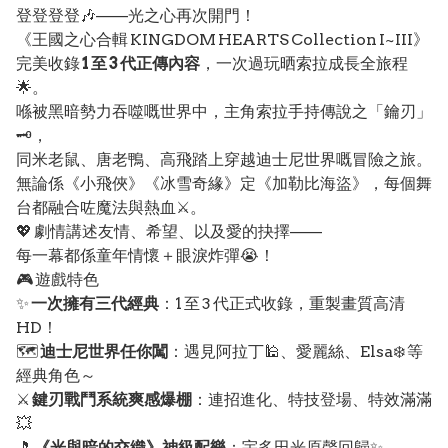
登登登登🎶——光之心再次開門！
《王國之心合輯 KINGDOM HEARTS Collection I~III》
完美收錄
1 至 3 代正傳內容
，一次過玩晒索拉成長全旅程
🌟。
喺被黑暗勢力吞噬嘅世界中，主角索拉手持傳說之「鑰刃」
🗝️，
同米老鼠、唐老鴨、高飛踏上穿越迪士尼世界嘅冒險之旅。
無論係《小飛俠》《冰雪奇緣》定《加勒比海盜》，每個舞
台都融合咗魔法與熱血⚔️。
💖 劇情講述友情、希望、以及愛的抉擇——
每一幕都係童年情懷＋眼淚炸彈😭！
🎮 遊戲特色
✨
一次擁有三代經典
：1 至 3 代正式收錄，重製畫質高清
HD！
🗺️
迪士尼世界任你闖
：遇見阿拉丁🕌、愛麗絲、Elsa❄️ 等
經典角色～
⚔️
鍵刃戰鬥系統爽感爆棚
：連招進化、特技登場、特效滿滿
💥
🎵
《光與暗的交織》神級配樂
：宇多田光原聲回歸✨