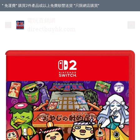
* 免運費* 購買2件產品或以上免費順豐送貨 *只限網店購買*
電玩直銷網
directbuyhk.com