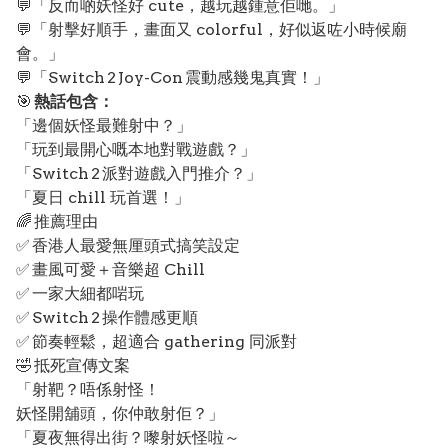
💬「反而啲妖怪好 cute，越玩越鍾意佢哋。」
💬「射擊好順手，畫面又 colorful，好似返咗小時候廟
會。」
💬「Switch 2 Joy-Con 震動感幾鬼真實！」
🎯
熱話包含：
「邊個妖怪最難射中？」
「玩到最開心嘅本地對戰遊戲？」
「Switch 2 派對遊戲入門推介？」
「夏日 chill 玩首選！」
🌈 推薦理由
✅ 香港人最愛無厘頭式搞笑設定
✅ 畫風可愛＋音樂超 Chill
✅ 一家大細都啱玩
✅ Switch 2 操作體感更順
✅ 節奏輕鬆，超適合 gathering 同派對
🤣 抵死宣傳文案
「射靶？唔係射怪！
妖怪開舖頭，你仲敢射佢？」
「夏夜無得出街？嚟射妖怪啦～