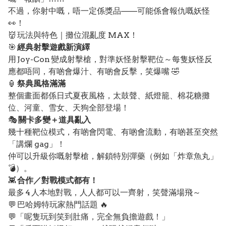
不過，你射中嘅，唔一定係獎品——可能係會報仇嘅妖怪
👀！
👹 玩法與特色｜攤位混亂度 MAX！
🎯
經典射擊遊戲新演繹
用 Joy-Con 變成射擊槍，對準妖怪射擊靶位～每隻妖怪反
應都唔同，有啲會爆汁、有啲會反擊，笑爆嘴 🤣
🏮
祭典風格滿滿
整個畫面都係日式夏夜風格，太鼓聲、紙燈籠、棉花糖攤
位、河童、雪女、天狗全部登場！
🎭
關卡多變＋道具亂入
幾十種靶位模式，有啲會閃電、有啲會流動，有啲甚至突然
「講爛 gag」！
仲可以升級你嘅射擊槍，解鎖特別彈藥（例如「炸章魚丸」
💣）。
👾
合作／對戰模式都有！
最多 4 人本地對戰，人人都可以一齊射，笑聲滿場飛～
💬 巴哈姆特玩家熱門話題 🔥
💬「呢隻玩到笑到肚痛，完全無負擔遊戲！」