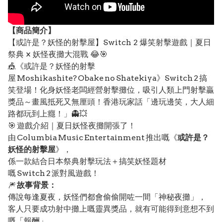
【
商品
簡介】
【或許是？妖怪的射擊屋】Switch 2 爆笑射擊遊戲｜夏日
祭典 × 妖怪夜攤大混戰 😂🎯
🎪《或許是？妖怪的射擊
屋 Moshikashite? Obake no Shatekiya》Switch 2 搞
笑登場！化身妖怪老闆經營射擊攤位，吸引人類上門射擊贏
獎品～畫風抵死又無厘頭！香港玩家話「邊玩邊笑，大人細
路都玩到上癮！」👻💥
🎯 遊戲介紹｜夏日妖怪夜攤開張了！
由 Columbia Music Entertainment 推出嘅《
或許是？
妖怪的射擊屋
》，
係一款結合日本祭典射擊玩法＋搞笑妖怪題材
嘅 Switch 2 派對風遊戲！
🎆
故事背景：
傳說每逢夏夜，妖怪們都會偷偷開咗一間「神秘夜攤」，
客人只要成功射中攤上嘅靈異獎品，就有可能得到意想不到
嘅「報酬」……