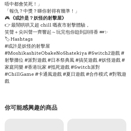
唔中都會笑死！」
「報仇？中獎？睇你射得有幾準！」
🎮
《或許是？妖怪的射擊屋》
👉 最鬧哄哄又超 chill 嘅夜市射擊體驗，
笑聲＋尖叫聲一齊響起～玩完包你攰到訓得香 💤✨
🏷️ Hashtags
#或許是妖怪的射擊屋
#MoshikashiteObakeNoShatekiya #Switch2遊戲 #
射擊攤位 #派對遊戲 #日本祭典風 #搞笑遊戲 #妖怪遊戲 #
家庭同樂 #香港玩家 #抵死遊戲 #Switch派對
#ChillGame #卡通風遊戲 #夏日遊戲 #合作模式 #對戰遊
戲
你可能感興趣的商品