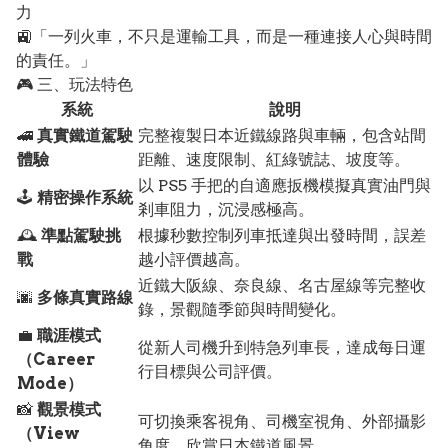
力
🚉「一列火車，不只是運輸工具，而是一種連接人心與時間
的責任。」
🎮 三、玩法特色
系統
說明
🚄
真實鐵道駕駛
完整複製日本近鐵線路與車輛，包含站間
體驗
距離、速度限制、紅綠號誌、坡度等。
以 PS5 手把的自適應扳機模擬真實油門與
🕹️
精密操作系統
剎車阻力，沉浸感極高。
🕰️
準點駕駛挑
根據秒數控制列車抵達與出發時間，誤差
戰
越小評價越高。
近鐵大阪線、奈良線、名古屋線等完整收
🌆
多條真實路線
錄，景觀隨季節與時間變化。
💼
職涯模式
從新人司機升到特急列車長，達成每日運
（Career
行目標與公司評價。
Mode）
📸
觀景模式
可切換乘客視角、司機室視角、外部攝影
（View
角度，欣賞日本鐵道風景。