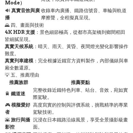
Mode）
🔊
真實音效與廣
收錄車內廣播、鐵路信號音、車輪與軌道
播
摩擦聲，全程擬真呈現。
🌄 四、畫面與技術
4K HDR 支援
：景色細節極高，從都市高架橋到鄉間稻田
皆細膩呈現。
真實天候系統
：晴天、雨天、黃昏、夜間燈光變化影響操作
難度。
真實列車建模
：完全根據近鐵官方資料製作，內部儀錶與車
廂全數還原。
💡 五、推薦理由
推薦族群
推薦要點
完整收錄近鐵特色列車、站台、音效，宛如實
🚆
鐵道迷
際駕駛。
🎮
模擬愛好
高度寫實的控制與評價系統，挑戰精準的專業
者
駕駛技術。
🌇
旅行與攝
沉浸在日本鐵路沿線風景，享受全景攝影級畫
影控
面。