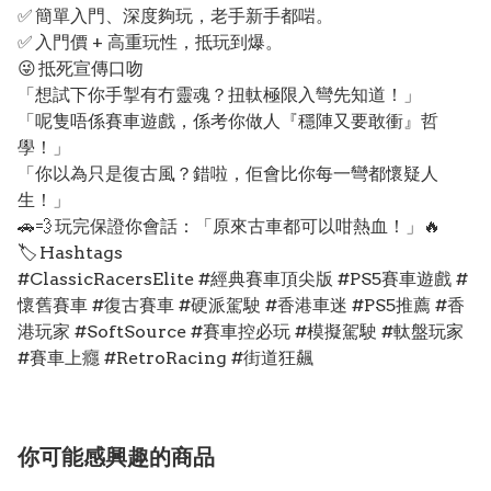
✅ 簡單入門、深度夠玩，老手新手都啱。
✅ 入門價 + 高重玩性，抵玩到爆。
😜 抵死宣傳口吻
「想試下你手掣有冇靈魂？扭軚極限入彎先知道！」
「呢隻唔係賽車遊戲，係考你做人『穩陣又要敢衝』哲
學！」
「你以為只是復古風？錯啦，佢會比你每一彎都懷疑人
生！」
🚗💨 玩完保證你會話：「原來古車都可以咁熱血！」🔥
🏷️ Hashtags
#ClassicRacersElite #經典賽車頂尖版 #PS5賽車遊戲 #
懷舊賽車 #復古賽車 #硬派駕駛 #香港車迷 #PS5推薦 #香
港玩家 #SoftSource #賽車控必玩 #模擬駕駛 #軚盤玩家
#賽車上癮 #RetroRacing #街道狂飆
你可能感興趣的商品