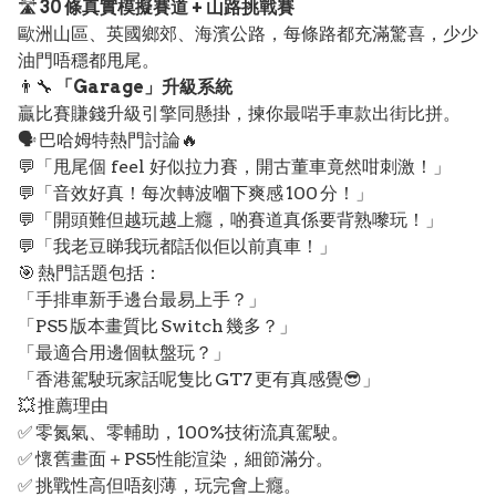
🛣️
30 條真實模擬賽道 + 山路挑戰賽
歐洲山區、英國鄉郊、海濱公路，每條路都充滿驚喜，少少
油門唔穩都甩尾。
👨‍🔧
「Garage」升級系統
贏比賽賺錢升級引擎同懸掛，揀你最啱手車款出街比拼。
🗣️ 巴哈姆特熱門討論🔥
💬「甩尾個 feel 好似拉力賽，開古董車竟然咁刺激！」
💬「音效好真！每次轉波嗰下爽感 100 分！」
💬「開頭難但越玩越上癮，啲賽道真係要背熟嚟玩！」
💬「我老豆睇我玩都話似佢以前真車！」
🎯 熱門話題包括：
「手排車新手邊台最易上手？」
「PS5 版本畫質比 Switch 幾多？」
「最適合用邊個軚盤玩？」
「香港駕駛玩家話呢隻比 GT7 更有真感覺😎」
💥 推薦理由
✅ 零氮氣、零輔助，100%技術流真駕駛。
✅ 懷舊畫面＋PS5性能渲染，細節滿分。
✅ 挑戰性高但唔刻薄，玩完會上癮。