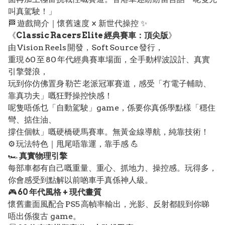
叫真駕駛！」
🏁 遊戲簡介｜懷舊速度 × 新世代操控 ✨
《
Classic Racers Elite 經典賽車：頂尖版
》
由 Vision Reels 開發，Soft Source 發行，
重現 60 至 80 年代經典賽車場面，全手動桿波設計、真實
引擎聲浪，
玩到你仿佛置身 勒芒 老派冠軍賽道，感受「冇電子輔助、
靠真功夫」嘅狂野操控快感！
呢隻唔係乜「自動駕駛」game，係要你真係學點樣「穩住
彎、掂住油、
撐住個軚」嘅硬橋硬馬賽車。無黃金線導航，純靠技術！
⚙️ 玩法特色｜甩尾唔靠運，靠手感 💪
🏎️
真實物理引擎
每部車都有自己嘅重量、重心、抓地力、操控感。玩得多，
你會感受到點解以前啲車手真係神人級。
🎮
60 年代風格 + 現代畫質
懷舊畫面風配合 PS5 高幀率輸出，光影、反射都靚到你睇
唔出係復古 game。