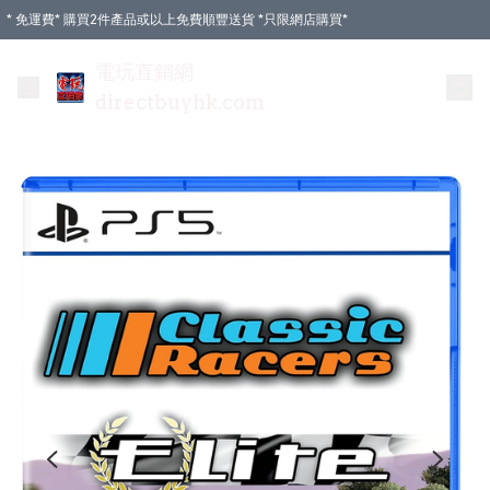
* 免運費* 購買2件產品或以上免費順豐送貨 *只限網店購買*
電玩直銷網
directbuyhk.com