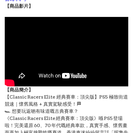
【
商品
影片】
【
商品
簡介】
【Classic Racers Elite 經典賽車：頂尖版】PS5 極致街道
競速｜懷舊風格 + 真實駕駛感受！🏁
🏎️ 想要玩返啲有味道嘅古典賽車？
《Classic Racers Elite 經典賽車：頂尖版》喺 PS5 登場
啦！完美還原 60、70 年代嘅經典車款，真實手感、懷舊畫
面再加上極富挑戰性嘅賽道。香港車迷紛紛留言話「呢隻先