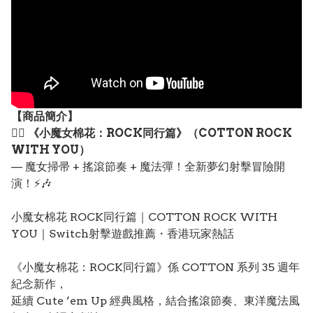
【
商品
簡介】
🧙‍♀️
《小魔女棉花：ROCK同行篇》（COTTON ROCK
WITH YOU）
— 魔女掃帚 + 搖滾節奏 + 魔法彈！全新夢幻射擊冒險開
演！⚡🎶
小魔女棉花 ROCK同行篇｜COTTON ROCK WITH
YOU｜Switch射擊遊戲推薦・香港玩家熱話
《小魔女棉花：ROCK同行篇》係 COTTON 系列 35 週年
紀念新作，
延續 Cute ’em Up 經典風格，結合搖滾節奏、東洋魔法風