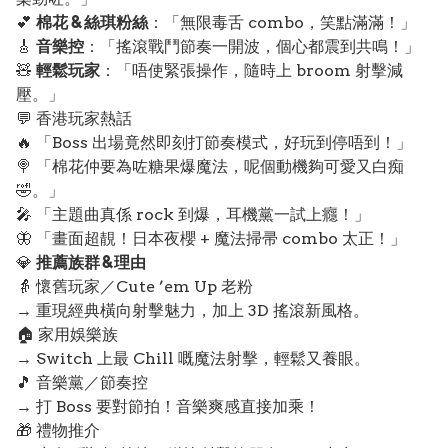
💕
棉花 & 絲琪粉絲
：「無限毒舌 combo，笑點滿滿！」
🎸
音樂控
：「搖滾戰鬥節奏一開波，個心都震到共鳴！」
🧸
輕鬆玩家
：「唔使緊張操作，隨時上 broom 射擊減
壓。」
💬 香港玩家熱話
🔥 「Boss 出場竟然即刻打節奏模式，好玩到停唔到！」
🍭 「棉花仲要為咗糖果爆魔法，呢個動機夠可愛又白痴
🤣。」
🎤 「主題曲真係 rock 到爆，耳機黨一試上癮！」
🦋 「畫面超靚！日本夜櫻 + 魔法掃帚 combo 太正！」
💎
推薦族群 & 理由
👵 懷舊玩家／Cute ’em Up 老粉
→ 重現經典橫向射擊魅力，加上 3D 搖滾新風格。
🏠 家用娛樂族
→ Switch 上最 Chill 嘅魔法射擊，輕鬆又養眼。
🎵 音樂黨／節奏控
→ 打 Boss 要對節拍！音樂爽感直接加乘！
🎁 禮物推介