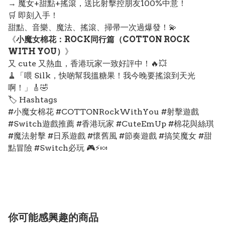
→ 魔女+甜點+搖滾，送比射擊控朋友100%中意！
🛒 即刻入手！
甜點、音樂、魔法、搖滾、掃帚一次過爆發！💫
《
小魔女棉花：ROCK同行篇（COTTON ROCK
WITH YOU）
》
又 cute 又熱血，香港玩家一致好評中！🔥💥
🧹「喂 Silk，快啲幫我搵糖果！我今晚要搖滾到天光
啊！」🎸🤣
🏷️ Hashtags
#小魔女棉花 #COTTONRockWithYou #射擊遊戲
#Switch遊戲推薦 #香港玩家 #CuteEmUp #棉花與絲琪
#魔法射擊 #日系遊戲 #懷舊風 #節奏遊戲 #搞笑魔女 #甜
點冒險 #Switch必玩 🎮⚡🍬
你可能感興趣的商品