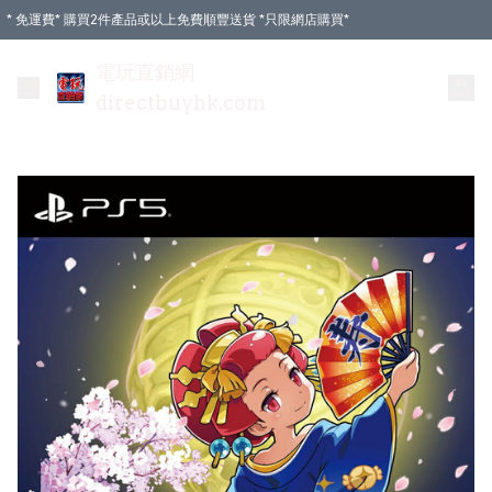
* 免運費* 購買2件產品或以上免費順豐送貨 *只限網店購買*
電玩直銷網
directbuyhk.com