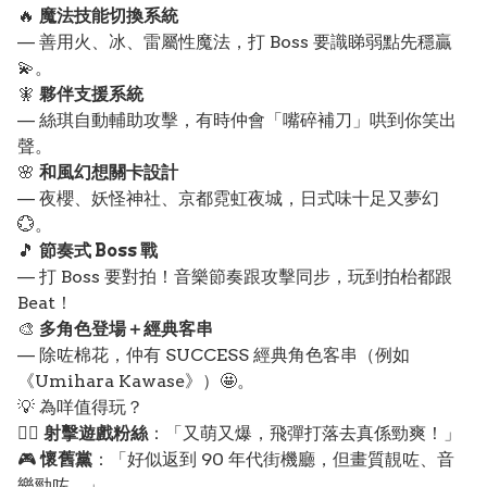
🔥
魔法技能切換系統
— 善用火、冰、雷屬性魔法，打 Boss 要識睇弱點先穩贏
💫。
🧚
夥伴支援系統
— 絲琪自動輔助攻擊，有時仲會「嘴碎補刀」哄到你笑出
聲。
🌸
和風幻想關卡設計
— 夜櫻、妖怪神社、京都霓虹夜城，日式味十足又夢幻
💮。
🎵
節奏式 Boss 戰
— 打 Boss 要對拍！音樂節奏跟攻擊同步，玩到拍枱都跟
Beat！
🎨
多角色登場＋經典客串
— 除咗棉花，仲有 SUCCESS 經典角色客串（例如
《Umihara Kawase》）🤩。
💡 為咩值得玩？
🧙‍♀️
射擊遊戲粉絲
：「又萌又爆，飛彈打落去真係勁爽！」
🎮
懷舊黨
：「好似返到 90 年代街機廳，但畫質靚咗、音
樂勁咗。」