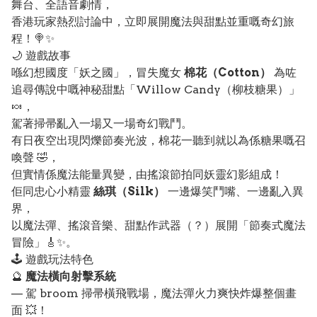
舞台、全語音劇情，
香港玩家熱烈討論中，立即展開魔法與甜點並重嘅奇幻旅
程！🍭✨
🌙 遊戲故事
喺幻想國度「妖之國」，冒失魔女
棉花（Cotton）
為咗
追尋傳說中嘅神秘甜點「Willow Candy（柳枝糖果）」
🍬，
駕著掃帚亂入一場又一場奇幻戰鬥。
有日夜空出現閃爍節奏光波，棉花一聽到就以為係糖果嘅召
喚聲 🤣，
但實情係魔法能量異變，由搖滾節拍同妖靈幻影組成！
佢同忠心小精靈
絲琪（Silk）
一邊爆笑鬥嘴、一邊亂入異
界，
以魔法彈、搖滾音樂、甜點作武器（？）展開「節奏式魔法
冒險」🎸✨。
🕹️ 遊戲玩法特色
🔮
魔法橫向射擊系統
— 駕 broom 掃帚橫飛戰場，魔法彈火力爽快炸爆整個畫
面 💥！