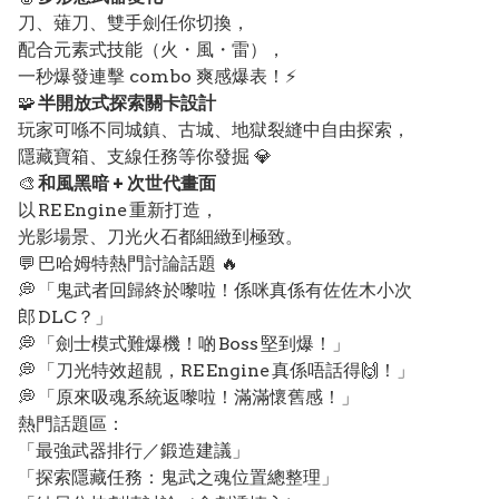
刀、薙刀、雙手劍任你切換，
配合元素式技能（火・風・雷），
一秒爆發連擊 combo 爽感爆表！⚡
🧩
半開放式探索關卡設計
玩家可喺不同城鎮、古城、地獄裂縫中自由探索，
隱藏寶箱、支線任務等你發掘 💎
🎨
和風黑暗 + 次世代畫面
以 RE Engine 重新打造，
光影場景、刀光火石都細緻到極致。
💬 巴哈姆特熱門討論話題 🔥
💭 「鬼武者回歸終於嚟啦！係咪真係有佐佐木小次
郎 DLC？」
💭 「劍士模式難爆機！啲 Boss 堅到爆！」
💭 「刀光特效超靚，RE Engine 真係唔話得🙌！」
💭 「原來吸魂系統返嚟啦！滿滿懷舊感！」
熱門話題區：
「最強武器排行／鍛造建議」
「探索隱藏任務：鬼武之魂位置總整理」