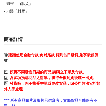
- 御守「白獅犬」

- 刀裝「封咒」
商品詳情
🉐
建議使用全數付款,免補尾款,貨到當日發貨,兼享最低價
💯
1️⃣
預購
不同發售日期
的商品,請
獨立下單
及付款。
2️⃣
含多項預購商品之訂單，將待全數到貨後統一出貨。
3️⃣
發貨時，
恕不接受拼單或更改貨品
，因公司無法安排額
外人手處理.
*** 所有商品圖片及影片只供參考，實際貨品可能略有不