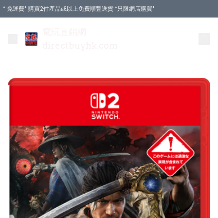
* 免運費* 購買2件產品或以上免費順豐送貨 *只限網店購買*
電玩直銷網
directbuyhk.com