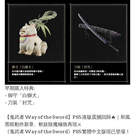
早期購入特典:
- 御守「白獅犬」
- 刀裝「封咒」
【鬼武者 Way of the Sword】PS5 港版震撼回歸🔥｜和風
黑暗動作新章、斬妖除魔極致再現⚔️
《鬼武者 Way of the Sword》PS5 繁體中文版現已登場！