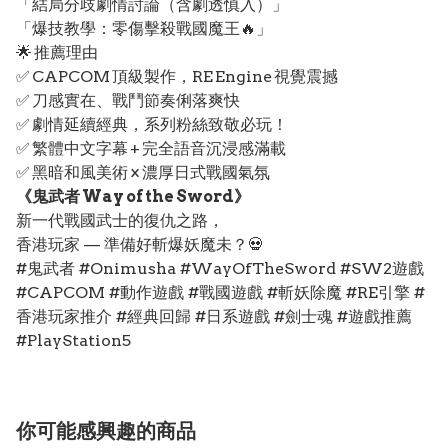
「結局分歧劇情討論（含劇透慎入）」
「爆技教學：零傷擊殺戰國魔王🔥」
🌟 推薦理由
✅ CAPCOM 頂級製作，RE Engine 視覺震撼
✅ 刀感實在、戰鬥節奏俐落爽快
✅ 劇情延續經典，系列粉絲致敬必玩！
✅ 繁體中文字幕 + 完全語音沉浸感滿載
✅ 黑暗和風美術 × 濃厚日式戰國氣氛
《鬼武者 Way of the Sword》
新一代戰國武士的復仇之路，
香港玩家 — 準備好斬爆妖魔未？💀
#鬼武者 #Onimusha #WayOfTheSword #SW2遊戲
#CAPCOM #動作遊戲 #戰國遊戲 #斬妖除魔 #RE引擎 #
香港玩家推介 #經典回歸 #日系遊戲 #劍士魂 #遊戲推薦
#PlayStation5
你可能感興趣的商品