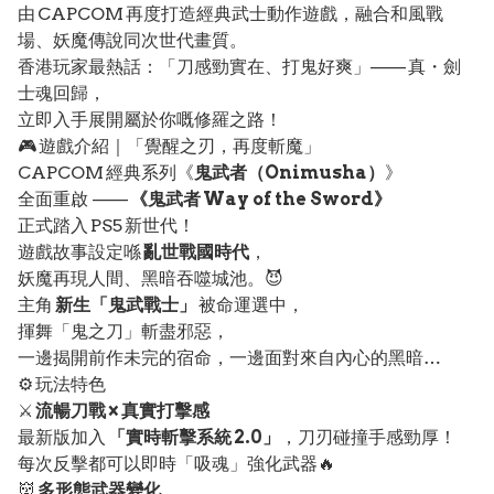
由 CAPCOM 再度打造經典武士動作遊戲，融合和風戰
場、妖魔傳說同次世代畫質。
香港玩家最熱話：「刀感勁實在、打鬼好爽」—— 真・劍
士魂回歸，
立即入手展開屬於你嘅修羅之路！
🎮 遊戲介紹｜「覺醒之刃，再度斬魔」
CAPCOM 經典系列《
鬼武者（Onimusha）
》
全面重啟 ——
《鬼武者 Way of the Sword》
正式踏入 PS5 新世代！
遊戲故事設定喺
亂世戰國時代
，
妖魔再現人間、黑暗吞噬城池。😈
主角
新生「鬼武戰士」
被命運選中，
揮舞「鬼之刀」斬盡邪惡，
一邊揭開前作未完的宿命，一邊面對來自內心的黑暗…
⚙️ 玩法特色
⚔️
流暢刀戰 × 真實打擊感
最新版加入
「實時斬擊系統 2.0」
，刀刃碰撞手感勁厚！
每次反擊都可以即時「吸魂」強化武器🔥
👹
多形態武器變化