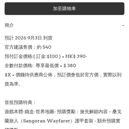
加至購物車
簡介
−
預計 2026 9月3日 到貨

官方建議售價：約 540

預付訂金價格:( 訂金:$100 ) = HK$ 390-  

全數付款價格:  尊享最低價 = $ 380 

$X = 價錢待供應商公佈，預訂價會低於官方價，實際以到
貨為準。

首批預購特典： 

遊戲本體-鐵盒-世界地圖- 預購獎勵：搶先解鎖內容－桑戈
蘭旅人（Sangoran Wayfarer）護甲套裝 - 額外預購實