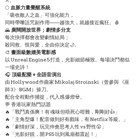
⚔️。
🌕
血脈力量覺醒系統
「吸收敵人之血」可強化能力，
同時帶嚟詛咒副作用——越強大，就越接近瘋狂。🩸
🌄
廣闊開放世界；劇情多分支
每次抉擇都會改變劇情結局；
殺同救、恨與愛，全由你決定🌙。
🎨
畫面級數媲美電影感
以 Unreal Engine 5 打造，光影細節極致。每場決鬥都似
一場史詩！
🎧
頂級配樂 + 全語音演出
由 Hollywood 作曲家 Mikolaj Stroinski（曾參與 《巫
師 3》 BGM）操刀。
配合全程動作捕捉，代入感 爆燈💀。
💬 香港玩家熱門話題
🔥「戰鬥真係爽！有 魂味但唔死心咁難，剛剛好👍」
🔥「主角型爆！配音做到好有戲味，有 Netflix 等級。」
🔥「劇情好深，玩完仲會思考人性 vs 野性😮」
🔥「光影好靚，開 PS5 玩到風扇都震起！」