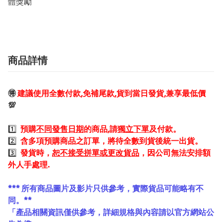
體獎勵
商品詳情
🉐
建議使用全數付款,免補尾款,貨到當日發貨,兼享最低價
💯
1️⃣
預購
不同發售日期
的商品,請
獨立下單
及付款。
2️⃣
含多項預購商品之訂單，將待全數到貨後統一出貨。
3️⃣
發貨時，
恕不接受拼單或更改貨品
，因公司無法安排額
外人手處理.
*** 所有商品圖片及影片只供參考，實際貨品可能略有不
同。**
「產品相關資訊僅供參考，詳細規格與內容請以官方網站公