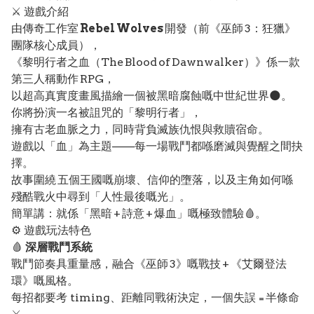
⚔️ 遊戲介紹
由傳奇工作室
Rebel Wolves
開發（前《巫師 3：狂獵》
團隊核心成員），
《黎明行者之血（The Blood of Dawnwalker）》係一款
第三人稱動作 RPG，
以超高真實度畫風描繪一個被黑暗腐蝕嘅中世紀世界🌑。
你將扮演一名被詛咒的「黎明行者」，
擁有古老血脈之力，同時背負滅族仇恨與救贖宿命。
遊戲以「血」為主題——每一場戰鬥都喺磨滅與覺醒之間抉
擇。
故事圍繞 五個王國嘅崩壞、信仰的墮落，以及主角如何喺
殘酷戰火中尋到「人性最後嘅光」。
簡單講：就係「黑暗 + 詩意 + 爆血」嘅極致體驗🩸。
⚙️ 遊戲玩法特色
🩸
深層戰鬥系統
戰鬥節奏具重量感，融合《巫師 3》嘅戰技 + 《艾爾登法
環》嘅風格。
每招都要考 timing、距離同戰術決定，一個失誤 = 半條命