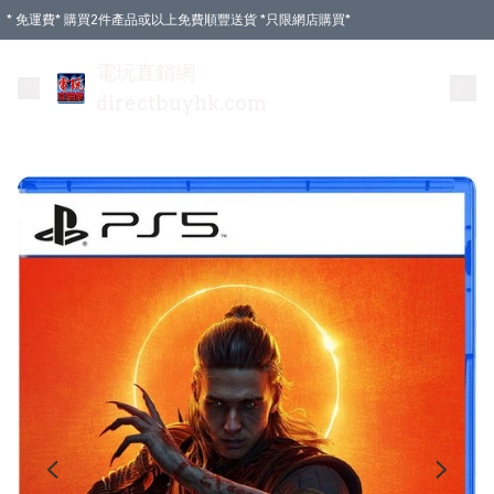
* 免運費* 購買2件產品或以上免費順豐送貨 *只限網店購買*
電玩直銷網
directbuyhk.com