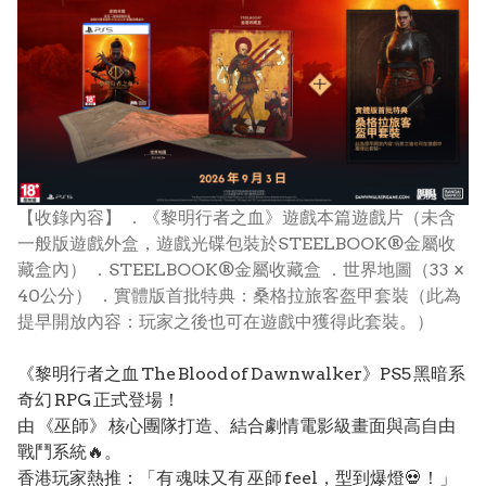
【收錄內容】 ．《黎明行者之血》遊戲本篇遊戲片（未含
一般版遊戲外盒，遊戲光碟包裝於STEELBOOK®金屬收
藏盒內） ．STEELBOOK®金屬收藏盒 ．世界地圖（33 ×
40公分） ．實體版首批特典：桑格拉旅客盔甲套裝（此為
提早開放內容：玩家之後也可在遊戲中獲得此套裝。）
《黎明行者之血 The Blood of Dawnwalker》PS5 黑暗系
奇幻 RPG 正式登場！
由 《巫師》 核心團隊打造、結合劇情電影級畫面與高自由
戰鬥系統🔥。
香港玩家熱推：「有 魂味又有 巫師 feel，型到爆燈💀！」