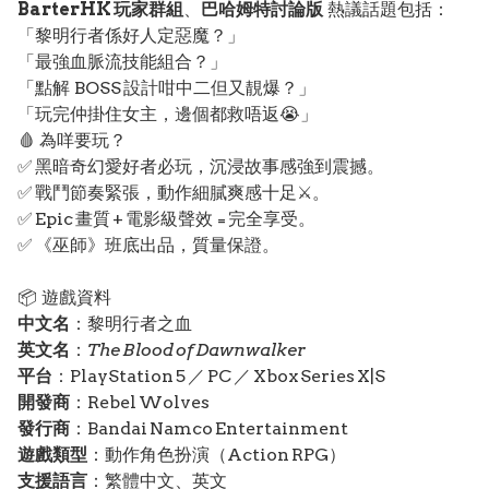
BarterHK 玩家群組
、
巴哈姆特討論版
熱議話題包括：
「黎明行者係好人定惡魔？」
「最強血脈流技能組合？」
「點解 BOSS 設計咁中二但又靚爆？」
「玩完仲掛住女主，邊個都救唔返😭」
🩸 為咩要玩？
✅ 黑暗奇幻愛好者必玩，沉浸故事感強到震撼。
✅ 戰鬥節奏緊張，動作細膩爽感十足⚔️。
✅ Epic 畫質 + 電影級聲效 = 完全享受。
✅ 《巫師》班底出品，質量保證。
📦 遊戲資料
中文名
：黎明行者之血
英文名
：
The Blood of Dawnwalker
平台
：PlayStation 5 ／ PC ／ Xbox Series X|S
開發商
：Rebel Wolves
發行商
：Bandai Namco Entertainment
遊戲類型
：動作角色扮演（Action RPG）
支援語言
：繁體中文、英文