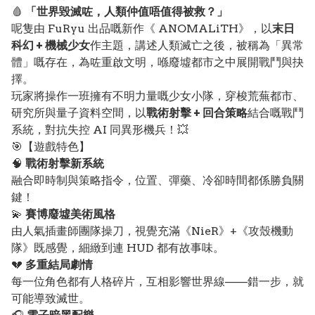
🩸
「世界毀滅咗，人類仲值唔值得被救？」
呢隻由 FuRyu 出品嘅新作《 ANOMALiTH》，以
末日
科幻 + 機械少女
作主題，講述人類滅亡之後，被稱為「異常
體」嘅存在，為咗重啟文明，喺廢墟都市之中展開戰鬥與抉
擇。
玩家將操作一班擁有不明力量嘅少女小隊，穿梭荒蕪都市、
研究所與量子資料空間，以
戰術射擊 + 回合策略
結合嘅戰鬥
系統，對抗失控 AI 同異形機兵！💥
🎯【遊戲特色】
🧠
戰術射擊新系統
融合即時制與策略指令，位置、彈藥、冷卻時間都係勝負關
鍵！
💫
賽博廢墟美術風格
由人氣插畫師團隊操刀，視覺充滿《NieR》+《攻殼機動
隊》既感覺，細緻到連 HUD 都有故事味。
💔
多重結局劇情
每一位角色都有人格碎片，互相影響世界線——錯一步，就
可能導致滅世。