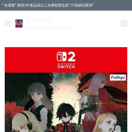
* 免運費* 購買2件產品或以上免費順豐送貨 *只限網店購買*
電玩直銷網
directbuyhk.com