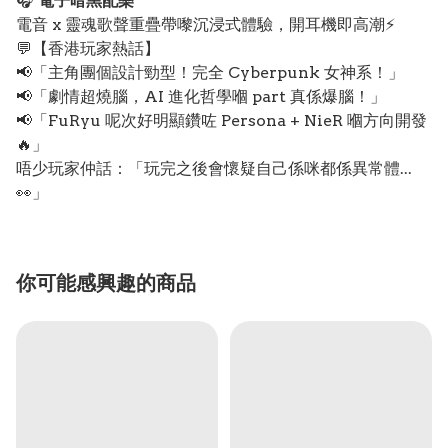
🎧
電子暗黑配樂
電音 x 靈魂歌聲重疊帶嚟沉浸式體驗，開耳機即高潮⚡
💬【香港玩家熱話】
📢「主角團個設計勁型！完全 Cyberpunk 女神系！」
📢「劇情超燒腦，AI 進化哲學嗰 part 真係爆腦！」
📢「FuRyu 呢次好明顯鑽咗 Persona + NieR 嗰方向開發
🔥」
唔少玩家仲話：「玩完之後會懷疑自己係咪都係異常體...
👀」
你可能感興趣的商品