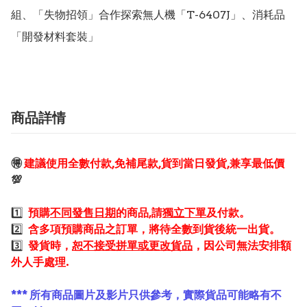
組、「失物招領」合作探索無人機「T-6407J」、消耗品
「開發材料套裝」
商品詳情
🉐
建議使用全數付款,免補尾款,貨到當日發貨,兼享最低價
💯
1️⃣
預購
不同發售日期
的商品,請
獨立下單
及付款。
2️⃣
含多項預購商品之訂單，將待全數到貨後統一出貨。
3️⃣
發貨時，
恕不接受拼單或更改貨品
，因公司無法安排額
外人手處理.
*** 所有商品圖片及影片只供參考，實際貨品可能略有不