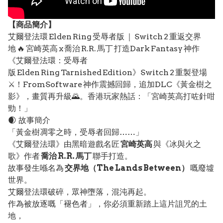
【
商品
簡介】
艾爾登法環 Elden Ring 受辱者版 ｜ Switch 2 重返交界
地 🔥 宮崎英高 x 喬治 R.R. 馬丁 打造Dark Fantasy 神作
《艾爾登法環：受辱者
版 Elden Ring Tarnished Edition》Switch 2 重製登場
⚔️！FromSoftware 神作震撼回歸，追加DLC《黃金樹之
影》，畫質再升級🌄。香港玩家熱話：「宮崎英高打咗針咁
勁！」
🌒 故事簡介
「黃金樹凋零之時，受辱者回歸……」
《艾爾登法環》由黑暗遊戲名匠
宮崎英高
與《冰與火之
歌》作者
喬治 R.R. 馬丁
聯手打造。
故事發生喺名為
交界地（The Lands Between）
嘅廢墟
世界。
艾爾登法環破碎，眾神墮落，混沌再起。
作為被放逐嘅「褪色者」，你必須重新踏上這片詛咒的土
地，