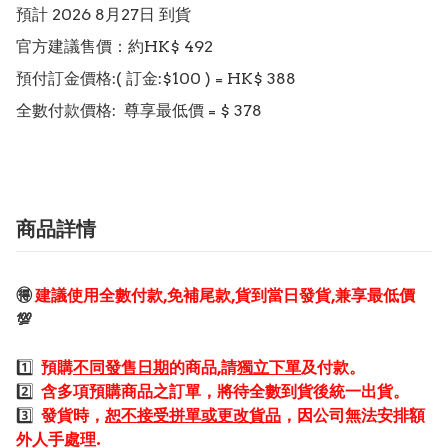
預計 2026 8月27日 到貨

官方建議售價：約HK$ 492

預付訂金價格:( 訂金:$100 ) = HK$ 388  

商品詳情
🉐
建議使用全數付款,免補尾款,貨到當日發貨,兼享最低價
💯
1️⃣
預購
不同發售日期
的商品,請
獨立下單
及付款。
2️⃣
含多項預購商品之訂單，將待全數到貨後統一出貨。
3️⃣
發貨時，
恕不接受拼單或更改貨品
，因公司無法安排額
外人手處理.