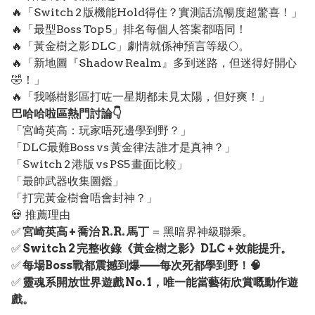
🔥「Switch 2 版機能Hold得住？實測話流暢度超驚喜！」
🔥「最型Boss Top 5」排名每個人答案都唔同！
🔥「黃金樹之影 DLC」劇情就係神預言等級🌕。
🔥「新地圖『Shadow Realm』多到迷路，但迷得好開心
🤣！」
🔥「我喺樹影區打咗一星期都未見太陽，但好爽！」
巴哈哈啦區熱門討論👇
「宮崎英高：玩家唔死邊學到野？」
「DLC最難Boss vs 黃金律法 誰才是真神？」
「Switch 2 港版 vs PS5 畫面比較」
「最帥武器收集圖鑑」
「打完黃金樹會唔會封神？」
💀 推薦理由
✅
宮崎英高 + 喬治 R.R. 馬丁
＝ 黑暗界神級聯乘。
✅
Switch 2 完整收錄《黃金樹之影》DLC + 效能提升。
✅
每場Boss戰都震撼到爆——每次死都學到野！🧠
✅
靈魂系開放世界遊戲 No. 1，唯一能當藝術欣賞嘅動作遊
戲。