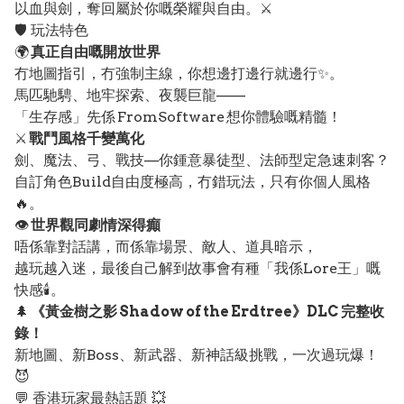
以血與劍，奪回屬於你嘅榮耀與自由。⚔️
🛡️ 玩法特色
🌍
真正自由嘅開放世界
冇地圖指引，冇強制主線，你想邊打邊行就邊行✨。
馬匹馳騁、地牢探索、夜襲巨龍——
「生存感」先係 FromSoftware 想你體驗嘅精髓！
⚔️
戰鬥風格千變萬化
劍、魔法、弓、戰技—你鍾意暴徒型、法師型定急速刺客？
自訂角色Build自由度極高，冇錯玩法，只有你個人風格
🔥。
👁️
世界觀同劇情深得癲
唔係靠對話講，而係靠場景、敵人、道具暗示，
越玩越入迷，最後自己解到故事會有種「我係Lore王」嘅
快感🕯️。
🌲
《黃金樹之影 Shadow of the Erdtree》DLC 完整收
錄！
新地圖、新Boss、新武器、新神話級挑戰，一次過玩爆！
😈
💬 香港玩家最熱話題 💥