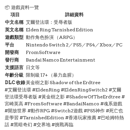
📦 遊戲資料一覽
項目
詳細資料
中文名稱
艾爾登法環：受辱者版
英文名稱
Elden Ring Tarnished Edition
遊戲類型
動作角色扮演 （ARPG）
平台
Nintendo Switch 2／PS5／PS4／Xbox／PC
開發商
FromSoftware
發行商
Bandai Namco Entertainment
支援語言
日文等
年齡分級
限制級 17+ （暴力血腥）
DLC 收錄
黃金樹之影 Shadow of the Erdtree
#艾爾登法環 #EldenRing #EldenRingSwitch2 #艾爾
登法環受辱者版 #黃金樹之影 #ShadowOfTheErdtree #
宮崎英高 #FromSoftware #BandaiNamco #魂系遊戲
#開放世界 #動作RPG #Switch2遊戲 #PS5神作 #死亡也
是學習 #TarnishedEdition #香港玩家推薦 #巴哈姆特熱
話 #黑暗奇幻 #交界地 #挑戰再臨