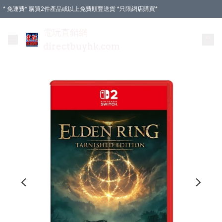
* 免運費* 購買2件產品或以上免費順豐送貨 *只限網店購買*
電玩直銷網
directbuyhk.com