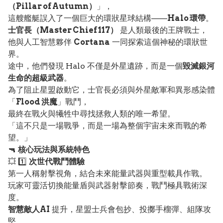
（Pillar of Autumn）
」，
這艘艦艇誤入了一個巨大的環狀星球結構——
Halo 環帶
。
士官長（Master Chief 117）
是人類最後的王牌戰士，
他與人工智慧夥伴
Cortana
一同探索這個神秘的環狀世
界。
途中，他們發現 Halo 不僅是外星遺跡，而是一個
毀滅銀河
生命的超級武器
。
為了阻止星盟啟動它，士官長必須與外星敵軍和異形感染體
「
Flood 洪魔
」戰鬥，
最終在戰火與犧牲中尋找拯救人類的唯一希望。
「這不只是一場戰爭，而是一場為整個宇宙未來而戰的希
望。」
🔫
核心玩法與系統特色
💥 1️⃣
次世代戰鬥體驗
第一人稱射擊視角，結合未來能量武器與重型載具作戰。
玩家可靈活切換能量盾與武器射擊節奏，戰鬥極具戰術深
度。
智慧敵人AI
提升，星盟士兵會包抄、投擲手榴彈、組隊攻
堅。