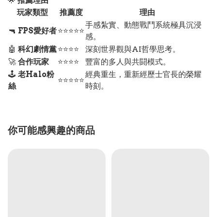
🌟
推薦理由
玩家類型
推薦度
理由
手感紮實、動態戰鬥系統極具沉浸
🔫
FPS愛好者
⭐⭐⭐⭐⭐
感。
🤖
科幻劇情黨
⭐⭐⭐⭐
深刻世界觀與AI哲學思考。
🚀
合作玩家
⭐⭐⭐⭐
豐富的多人與共闘模式。
🕹️
老Halo粉
經典重生，重新經歷士官長的榮耀
⭐⭐⭐⭐⭐
絲
時刻。
你可能感興趣的商品