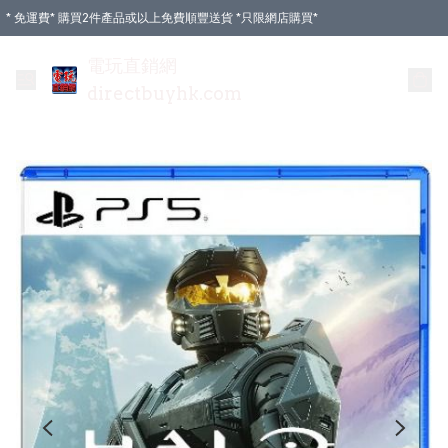
* 免運費* 購買2件產品或以上免費順豐送貨 *只限網店購買*
電玩直銷網
directbuyhk.com