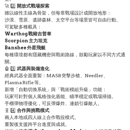
🚀 2️⃣
開放式戰場探索
雖以線性主線為骨架，但每章戰場設計成開放地形：
沙漠、雪原、遺跡森林、太空平台等場景皆可自由行動。
可駕駛多種載具：
Warthog 戰豬吉普車
Scorpion 主力坦克
Banshee 外星飛艇
每種環境都有隱藏機密與戰術路線，鼓勵玩家以不同方式通
關。
🤖 3️⃣
武器與裝備進化
經典武器全面重製：MA5B 突擊步槍、Needler、
Plasma Rifle 等。
新增「自動切換系統」與「戰術模組升級」功能：
玩家可針對個人風格強化盾能、瞄準穩定或戰場掃描。
手榴彈物理優化，可反彈爆炸、連鎖引爆敵人。
🧬 4️⃣
合作與挑戰模式
兩人本地或四人線上合作戰役模式。
重製後支援跨平台進度與成就。