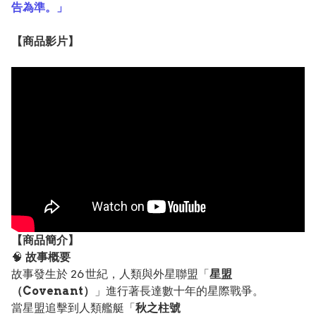
告為準。」
【
商品
影片】
【
商品
簡介】
🧠
故事概要
故事發生於 26 世紀，人類與外星聯盟「
星盟
（Covenant）
」進行著長達數十年的星際戰爭。
當星盟追擊到人類艦艇「
秋之柱號