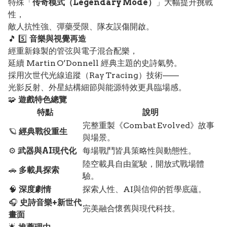
特殊「
传奇模式（Legendary Mode）
」大幅提升挑戰
性，
敵人抗性強、彈藥受限、隊友誤傷開啟。
🎵 5️⃣
音樂與視覺再造
經重新錄製的管弦與電子混合配樂，
延續 Martin O’Donnell 經典主題的史詩氣勢。
採用次世代光線追蹤（Ray Tracing）技術——
光影反射、外星結構細節與能源特效更具臨場感。
🧩
遊戲特色總覽
特點
說明
完整重製《Combat Evolved》故事
🪐
經典戰役重生
與場景。
⚙️
武器與AI現代化
每場戰鬥皆具策略性與動態性。
陸空載具自由駕駛，開放式戰場體
🚗
多載具探索
驗。
🧠
深度劇情
探索人性、AI與信仰的哲學底蘊。
🎧
史詩音樂+新世代
完美融合懷舊與現代科技。
畫面