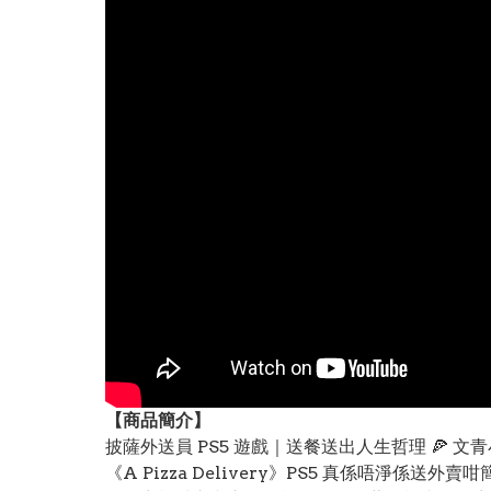
【
商品
簡介】
披薩外送員 PS5 遊戲｜送餐送出人生哲理 🍕 文
《A Pizza Delivery》PS5 真係唔淨係送外賣咁