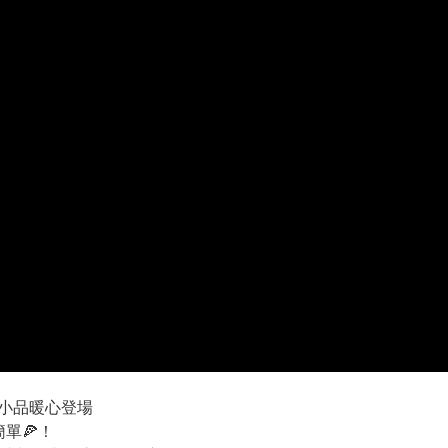
青小品暖心登場
簡單🍕！