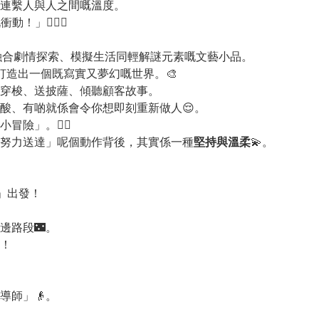
連繫人與人之間嘅溫度。
！」🚴‍♂️✨
合劇情探索、模擬生活同輕解謎元素嘅文藝小品。
打造出一個既寫實又夢幻嘅世界。🎨
穿梭、送披薩、傾聽顧客故事。
酸、有啲就係會令你想即刻重新做人😌。
險」。🚴‍♀️
努力送達」呢個動作背後，其實係一種
堅持與溫柔
💫。
門」出發！
邊路段🌃。
！
導師」👴。