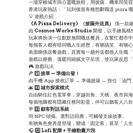
一場穿梭城市與心靈嘅旅程，用披薩、機車同笑容
香港玩家熱話：「玩到後面有種想辭職送 pizza 嘅衝動
💡 遊戲介紹
《A Pizza Delivery》（披薩外送員）
係一款融
由
Cosmos Works Studio
開發，以手繪風格
玩家將扮演一位默默無聞嘅送餐員，在繁忙都市中
每個客人都有唔同嘅人生經歷，有啲搞笑、有啲心
表面睇係送餐遊戲，其實每一趟外送都係人生嘅「小冒
遊戲以療癒、溫暖同細膩文字呈現，使玩家反思「
🎮 遊戲玩法
🍕
1️⃣ 接單 — 準備出發！
由手機 App 接收訂單 → 準備披薩 → 按住「油
🌆
2️⃣ 城市探索模式
自由騎住紅色電單車，穿越街角、天橋、夜市與海
每個地圖都有隱藏任務同彩蛋，仲可以聽客人八卦
💬
3️⃣ 顧客對話系統
同 NPC 傾偈、選對話回應，可觸發支線故事。
有啲角色會再度登場，變成「固定客」甚至「人生
🎧
4️⃣ Lofi 配樂 + 手繪動畫片段