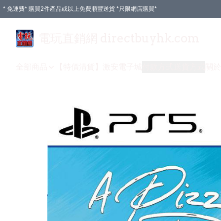
* 免運費* 購買2件產品或以上免費順豐送貨 *只限網店購買*
電玩直銷網 directbuyhk.com
全部商品
【特價清貨】
激安電子城
付款方式
送貨方式
關於