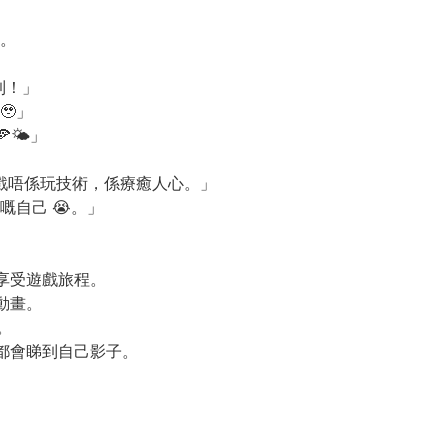
。
到！」
🥹」
🌤️」
戲唔係玩技術，係療癒人心。」
自己 😭。」
享受遊戲旅程。
動畫。
。
都會睇到自己影子。