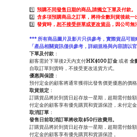
1️⃣
預購
不同發售日期
的商品,請
獨立下單
及付款。
2️⃣
含多項預購商品之訂單，將待全數到貨後統一
3️⃣
發貨時，
恕不接受拼單或更改貨品
，因公司無
*** 所有商品圖片及影片只供參考，實際貨品可能
「產品相關資訊僅供參考，詳細規格與內容請以
下單及付款
：
顧客需於下單後2天內支付
HK$100 訂金
或者
全
自取訂單到貨時，不接受更改送貨方式。
優惠與保證
：
預付定金的顧客將通常獲得比發售價更優惠的價格。
取貨規定
：
訂購貨品將於到貨日起存放一星期，超期需付餘額
付定金的顧客享有優先購買和貨源保證，未付定金
取消訂單
：
發售日前取消訂單將收取$50行政費用。
訂購貨品將於到貨日起存放一星期，超期需付餘額
付定金的顧客享有優先購買和貨源保證 。