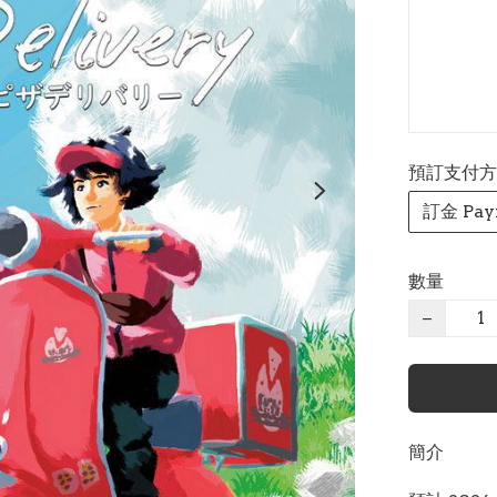
預訂支付方式 P
訂金 Pay
數量
−
簡介