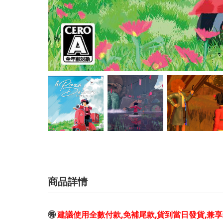
商品詳情
🉐
建議使用全數付款,免補尾款,貨到當日發貨,兼