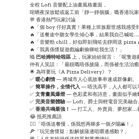
全程 Lofi 音樂配上油畫風格畫面，
啱晒夜深放鬆或返工前「靜一靜個腦」嘅香港玩家
💬 香港熱門玩家討論
🔥「個 boy 仔好真實！果種上班族厭世感我感受
🔥「送餐途中聽女學生傾心事，結果我自己喊咗…
🔥「音樂勁 chill，好似即刻飛咗去靜岡送 pizza 
🔥「我真係懷疑遊戲編劇偷睇咗我生活！」
喺
巴哈姆特哈啦區
上，玩家紛紛留言：「呢隻遊
仲有人笑話：「最靚嘅唔係披薩，而係被生活治癒嘅
🌟 為咩要玩《A Pizza Delivery》？
✅
暖心劇情
— 將城市人心底故事串連成群像劇。
✅
簡單操作，全情代入
— 唔洗高手，人人都可以
✅
文青畫風爆燈
— 色彩柔和有詩意，畫面似手繪
✅
完美音樂體驗
— Lofi、爵士與輕電音完美融合
✅
香港共鳴最強！
— 打工人、外賣員、夢想家…
😂 抵死推薦語
🚴‍♂️「唔係送餐慢，係我想再睇多一個夕陽🌇！」
🍕「玩完會懷疑：點解披薩邊咀嚼邊感動？」
💬「人生有時就係送錯單都要繼續行。」